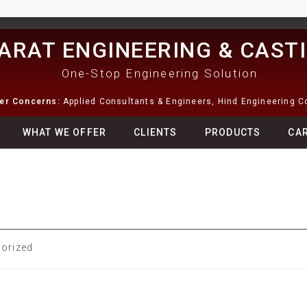
ARAT ENGINEERING & CAST
One-Stop Engineering Solution
ter Concerns:
Applied Consultants & Engineers, Hind Engineering 
WHAT WE OFFER
CLIENTS
PRODUCTS
CA
orized