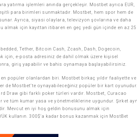
para yatırma işlemleri anında gerçekleşir. Mostbet ayrıca EUR,
eşitli para birimleri sunmaktadır. Mostbet, hem spor hem de
 sunar. Ayrıca, siyasi olaylara, televizyon şovlarına ve daha
 almak için kayıttan itibaren en geç yedi gün içinde en az 25
bedded, Tether, Bitcoin Cash, Zcash, Dash, Dogecoin,
k için, e-posta adresiniz de dahil olmak üzere kişisel
sonra, giriş yapabilir ve bahis oynamaya başlayabilirsiniz.
n popüler olanlardan biri. Mostbet birkaç yıldır faaliyette ve
r de Mostbet’te oynayabileceğiniz popüler bir kart oyunudur
 Draw gibi farklı poker türleri vardır. Mostbet, Curacao
r ve tüm kumar yasa ve yönetmeliklerine uygundur. Şirket ayn
ir. Mevcut en iyi hoş geldin bonusunu almak için
K kullanın. 300$’a kadar bonus kazanmak için MostBet