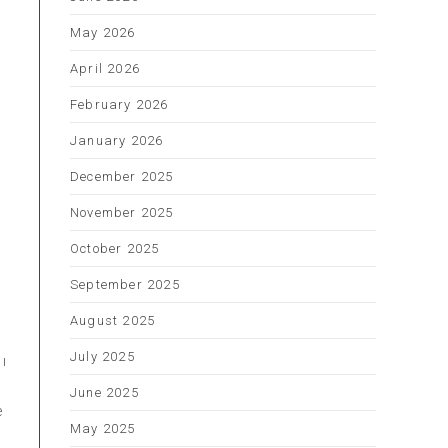
May 2026
April 2026
February 2026
January 2026
December 2025
November 2025
October 2025
n
September 2025
August 2025
July 2025
ı
June 2025
e
May 2025