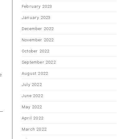
February 2023
January 2023
December 2022
November 2022
October 2022
September 2022
August 2022
e
July 2022
June 2022
May 2022
April 2022
March 2022