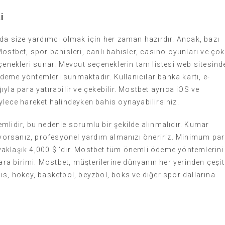
i
zda size yardımcı olmak için her zaman hazırdır. Ancak, bazı
ostbet, spor bahisleri, canlı bahisler, casino oyunları ve çok
çenekleri sunar. Mevcut seçeneklerin tam listesi web sitesind
 ödeme yöntemleri sunmaktadır. Kullanıcılar banka kartı, e-
la para yatırabilir ve çekebilir. Mostbet ayrıca iOS ve
ylece hareket halindeyken bahis oynayabilirsiniz.
mlidir, bu nedenle sorumlu bir şekilde alınmalıdır. Kumar
nüyorsanız, profesyonel yardım almanızı öneririz. Minimum pa
aklaşık 4,000 $ ‘dır. Mostbet tüm önemli ödeme yöntemlerini
ara birimi. Mostbet, müşterilerine dünyanın her yerinden çeşit
enis, hokey, basketbol, beyzbol, boks ve diğer spor dallarına