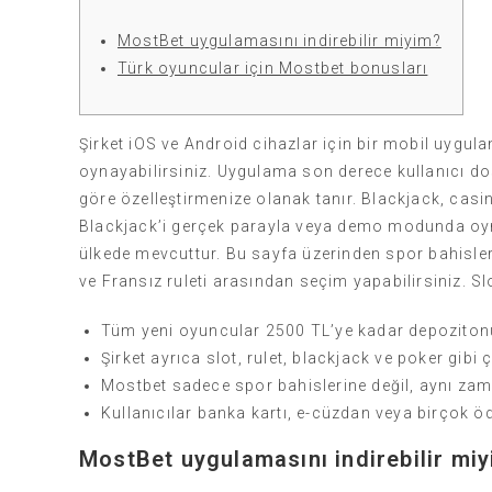
MostBet uygulamasını indirebilir miyim?
Türk oyuncular için Mostbet bonusları
Şirket iOS ve Android cihazlar için bir mobil uygu
oynayabilirsiniz. Uygulama son derece kullanıcı dost
göre özelleştirmenize olanak tanır. Blackjack, cas
Blackjack’i gerçek parayla veya demo modunda oyna
ülkede mevcuttur. Bu sayfa üzerinden spor bahislerin
ve Fransız ruleti arasından seçim yapabilirsiniz. Sl
Tüm yeni oyuncular 2500 TL’ye kadar depozitonu
Şirket ayrıca slot, rulet, blackjack ve poker gibi
Mostbet sadece spor bahislerine değil, aynı zam
Kullanıcılar banka kartı, e-cüzdan veya birçok öde
MostBet uygulamasını indirebilir mi