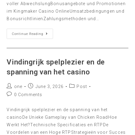
voller AbwechslungBonusangebote und Promotionen
im Kingmaker Casino OnlineUmsatzbedingungen und
BonusrichtlinienZahlungsmethoden und…
Continue Reading
Vindingrijk spelplezier en de
spanning van het casino
one
June 3, 2026
Post
0 Comments
Vindingrijk spelplezier en de spanning van het
casinoDe Unieke Gameplay van Chicken RoadHoe
Werkt Het?Technische Specificaties en RTPDe
Voordelen van een Hoge RTPStrategieën voor Succes