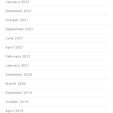
January 2022
December 2021
October 2021
September 2021
June 2021
April 2021
February 2021
January 2021
December 2020
March 2020
December 2019
October 2019
April 2019