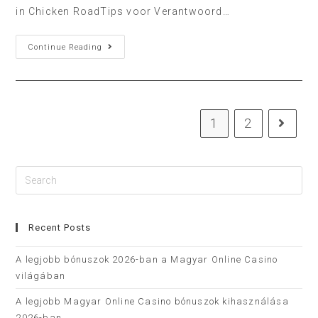
in Chicken RoadTips voor Verantwoord…
Continue Reading
1
2
Recent Posts
A legjobb bónuszok 2026-ban a Magyar Online Casino
világában
A legjobb Magyar Online Casino bónuszok kihasználása
2026-ban