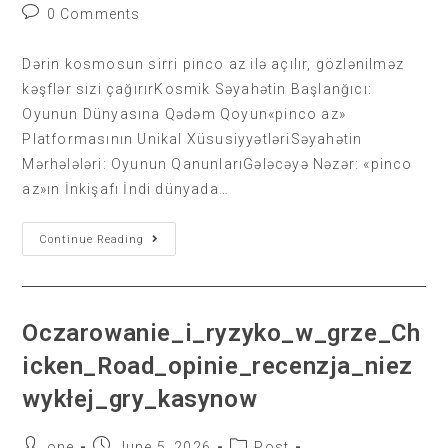
0 Comments
Dərin kosmosun sirri pinco az ilə açılır, gözlənilməz
kəşflər sizi çağırırKosmik Səyahətin Başlanğıcı:
Oyunun Dünyasına Qədəm Qoyun«pinco az»
Platformasının Unikal XüsusiyyətləriSəyahətin
Mərhələləri: Oyunun QanunlarıGələcəyə Nəzər: «pinco
az»ın İnkişafı İndi dünyada…
Continue Reading
Oczarowanie_i_ryzyko_w_grze_Ch
icken_Road_opinie_recenzja_niez
wykłej_gry_kasynow
one
June 5, 2026
Post