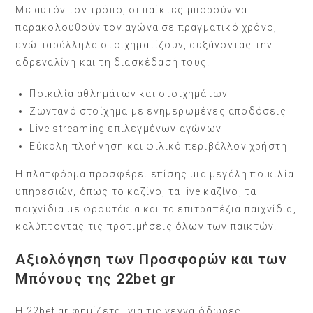
Με αυτόν τον τρόπο, οι παίκτες μπορούν να
παρακολουθούν τον αγώνα σε πραγματικό χρόνο,
ενώ παράλληλα στοιχηματίζουν, αυξάνοντας την
αδρεναλίνη και τη διασκέδασή τους.
Ποικιλία αθλημάτων και στοιχημάτων
Ζωντανό στοίχημα με ενημερωμένες αποδόσεις
Live streaming επιλεγμένων αγώνων
Εύκολη πλοήγηση και φιλικό περιβάλλον χρήστη
Η πλατφόρμα προσφέρει επίσης μια μεγάλη ποικιλία
υπηρεσιών, όπως το καζίνο, τα live καζίνο, τα
παιχνίδια με φρουτάκια και τα επιτραπέζια παιχνίδια,
καλύπτοντας τις προτιμήσεις όλων των παικτών.
Αξιολόγηση των Προσφορών και των
Μπόνους της 22bet gr
Η 22bet gr φημίζεται για τις γενναιόδωρες