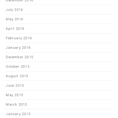
December 2016
July 2016
May 2016
April 2016
February 2016
January 2016
December 2015
October 2015
August 2015
June 2015
May 2015
March 2015
January 2015