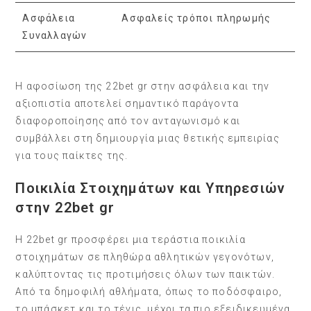
Ασφάλεια
Ασφαλείς τρόποι πληρωμής
Συναλλαγών
Η αφοσίωση της 22bet gr στην ασφάλεια και την
αξιοπιστία αποτελεί σημαντικό παράγοντα
διαφοροποίησης από τον ανταγωνισμό και
συμβάλλει στη δημιουργία μιας θετικής εμπειρίας
για τους παίκτες της.
Ποικιλία Στοιχημάτων και Υπηρεσιών
στην 22bet gr
Η 22bet gr προσφέρει μια τεράστια ποικιλία
στοιχημάτων σε πληθώρα αθλητικών γεγονότων,
καλύπτοντας τις προτιμήσεις όλων των παικτών.
Από τα δημοφιλή αθλήματα, όπως το ποδόσφαιρο,
το μπάσκετ και το τένις, μέχρι τα πιο εξειδικευμένα,