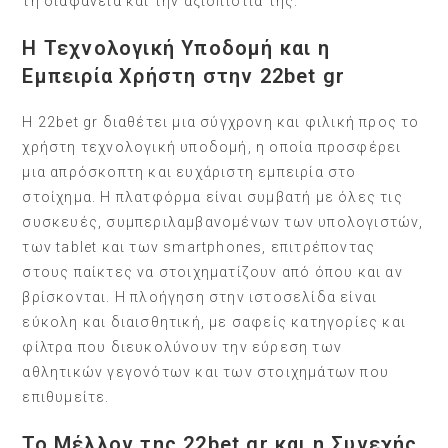
τη διαφάνεια και την αξιοπιστία της.
Η Τεχνολογική Υποδομή και η
Εμπειρία Χρήστη στην 22bet gr
Η 22bet gr διαθέτει μια σύγχρονη και φιλική προς το
χρήστη τεχνολογική υποδομή, η οποία προσφέρει
μια απρόσκοπτη και ευχάριστη εμπειρία στο
στοίχημα. Η πλατφόρμα είναι συμβατή με όλες τις
συσκευές, συμπεριλαμβανομένων των υπολογιστών,
των tablet και των smartphones, επιτρέποντας
στους παίκτες να στοιχηματίζουν από όπου και αν
βρίσκονται. Η πλοήγηση στην ιστοσελίδα είναι
εύκολη και διαισθητική, με σαφείς κατηγορίες και
φίλτρα που διευκολύνουν την εύρεση των
αθλητικών γεγονότων και των στοιχημάτων που
επιθυμείτε.
Το Μέλλον της 22bet gr και η Συνεχής