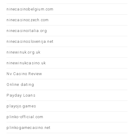
ninecasinobelgium.com
ninecasinoczech.com
ninecasinoitalia.org
ninecasinoslovenija.net
ninewinuk.org.uk
ninewinukcasino.uk
Nv Casino Review
Online dating
Payday Loans
playojo.games
plinko-official.com
plinkogamecasino.net