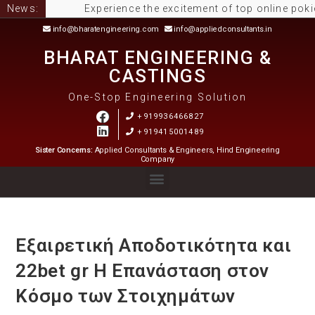
News:
Experience the excitement of top online pokies at 
info@bharatengineering.com
info@appliedconsultants.in
BHARAT ENGINEERING &
CASTINGS
One-Stop Engineering Solution
+919936466827
+919415001489
Sister Concerns:
Applied Consultants & Engineers, Hind Engineering
Company
Εξαιρετική Αποδοτικότητα και
22bet gr Η Επανάσταση στον
Κόσμο των Στοιχημάτων