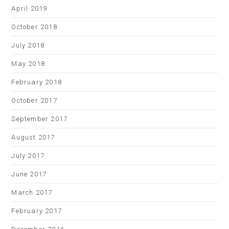
April 2019
October 2018
July 2018
May 2018
February 2018
October 2017
September 2017
August 2017
July 2017
June 2017
March 2017
February 2017