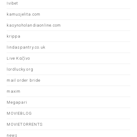
Ivibet
kamusjelita.com
kasynoholandiaonline.com
krippa
lindaspantry.co.uk
Live Καζίνο
lordlucky.org
mail order bride
maxim
Megapari
MOVIEBLOG
MOVIETORRENTS
news