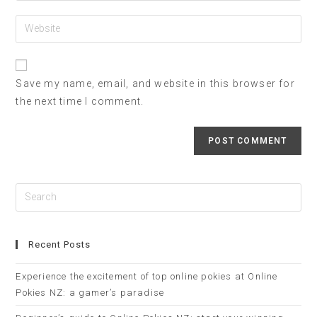
Save my name, email, and website in this browser for
the next time I comment.
Recent Posts
Experience the excitement of top online pokies at Online
Pokies NZ: a gamer’s paradise