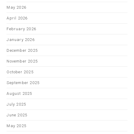
May 2026
April 2026
February 2026
January 2026
December 2025
November 2025
October 2025
September 2025
August 2025
July 2025
June 2025
May 2025