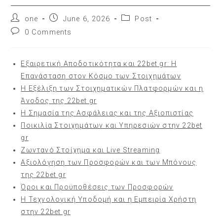
one
June 6, 2026
Post
0 Comments
Εξαιρετική Αποδοτικότητα και 22bet gr: Η
Επανάσταση στον Κόσμο των Στοιχημάτων
Η Εξέλιξη των Στοιχηματικών Πλατφορμών και η
Άνοδος της 22bet gr
Η Σημασία της Ασφάλειας και της Αξιοπιστίας
Ποικιλία Στοιχημάτων και Υπηρεσιών στην 22bet
gr
Ζωντανό Στοίχημα και Live Streaming
Αξιολόγηση των Προσφορών και των Μπόνους
της 22bet gr
Όροι και Προϋποθέσεις των Προσφορών
Η Τεχνολογική Υποδομή και η Εμπειρία Χρήστη
στην 22bet gr