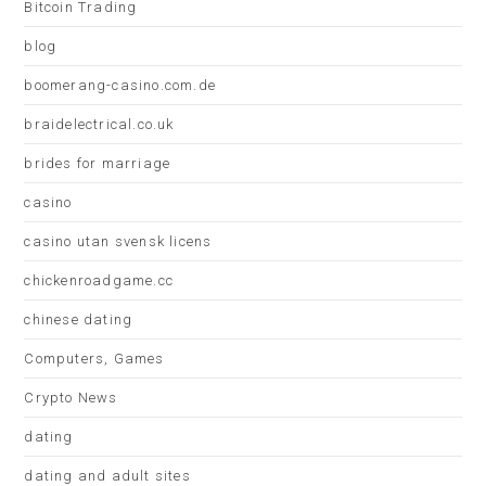
Bitcoin Trading
blog
boomerang-casino.com.de
braidelectrical.co.uk
brides for marriage
casino
casino utan svensk licens
chickenroadgame.cc
chinese dating
Computers, Games
Crypto News
dating
dating and adult sites