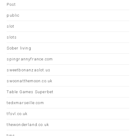
Post
public
slot
slots
Sober living
spingrannyfrance.com
sweetbonanzaslot.us
swoonatthemoon.co.uk
Table Games Superbet
tedxmarseille.com
tfsvl.co.uk
thewonderland.co.uk
tips