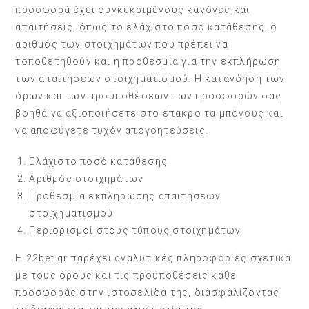
προσφορά έχει συγκεκριμένους κανόνες και
απαιτήσεις, όπως το ελάχιστο ποσό κατάθεσης, ο
αριθμός των στοιχημάτων που πρέπει να
τοποθετηθούν και η προθεσμία για την εκπλήρωση
των απαιτήσεων στοιχηματισμού. Η κατανόηση των
όρων και των προϋποθέσεων των προσφορών σας
βοηθά να αξιοποιήσετε στο έπακρο τα μπόνους και
να αποφύγετε τυχόν απογοητεύσεις.
Ελάχιστο ποσό κατάθεσης
Αριθμός στοιχημάτων
Προθεσμία εκπλήρωσης απαιτήσεων
στοιχηματισμού
Περιορισμοί στους τύπους στοιχημάτων
Η 22bet gr παρέχει αναλυτικές πληροφορίες σχετικά
με τους όρους και τις προϋποθέσεις κάθε
προσφοράς στην ιστοσελίδα της, διασφαλίζοντας