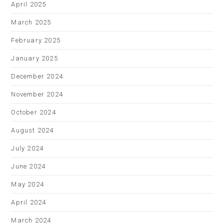
April 2025
March 2025
February 2025
January 2025
December 2024
November 2024
October 2024
August 2024
July 2024
June 2024
May 2024
April 2024
March 2024