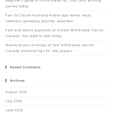
Beginner’s guide to Online Pokies NZ: start your winning
journey today
Fair Go Casino Australia mobile app review: enjoy
seamless gameplay anytime, anywhere
Fast and secure payments at Instant Withdrawal Casino
Canada: Your path to real money
Maximize your winnings at fast withdrawal casinos
Canada: essential tips for new players
Recent Comments
Archives
August 2026
July 2026
June 2026