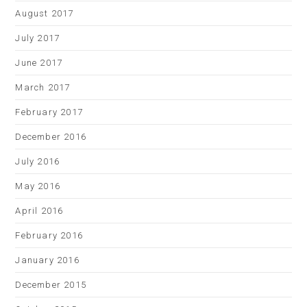
August 2017
July 2017
June 2017
March 2017
February 2017
December 2016
July 2016
May 2016
April 2016
February 2016
January 2016
December 2015