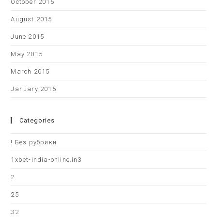
October 2015
August 2015
June 2015
May 2015
March 2015
January 2015
Categories
! Без рубрики
1xbet-india-online.in3
2
25
32