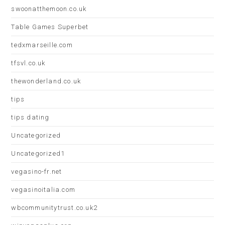
swoonatthemoon.co.uk
Table Games Superbet
tedxmarseille.com
tfsvl.co.uk
thewonderland.co.uk
tips
tips dating
Uncategorized
Uncategorized1
vegasino-fr.net
vegasinoitalia.com
wbcommunitytrust.co.uk2