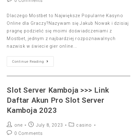
0 Comments
Dlaczego Mostbet to Największe Popularne Kasyno
Online dla Graczy?Nazywam się Jakub Nowak i dzisiaj
pragnę podzielić się moimi doświadczeniami z
Mostbet, jednym z najbardziej rozpoznawalnych
nazwisk w świecie gier online.…
Continue Reading
Slot Server Kamboja >>> Link
Daftar Akun Pro Slot Server
Kamboja 2023
one
July 8, 2023
casino
0 Comments