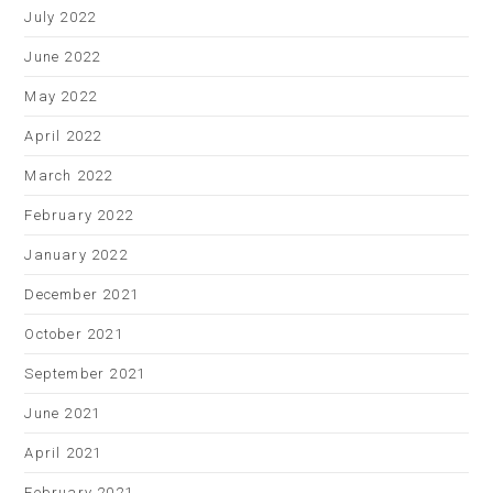
July 2022
June 2022
May 2022
April 2022
March 2022
February 2022
January 2022
December 2021
October 2021
September 2021
June 2021
April 2021
February 2021