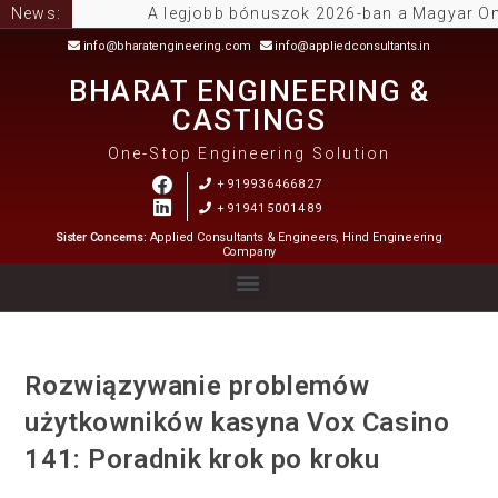
News:
A legjobb bónuszok 2026-ban a Magyar Online 
info@bharatengineering.com
info@appliedconsultants.in
BHARAT ENGINEERING &
CASTINGS
One-Stop Engineering Solution
+919936466827
+919415001489
Sister Concerns:
Applied Consultants & Engineers, Hind Engineering
Company
Rozwiązywanie problemów
użytkowników kasyna Vox Casino
141: Poradnik krok po kroku