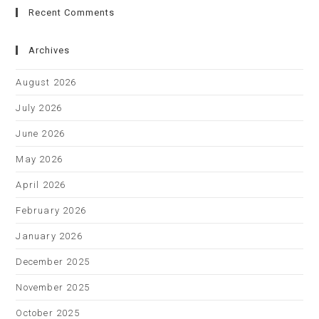
Recent Comments
Archives
August 2026
July 2026
June 2026
May 2026
April 2026
February 2026
January 2026
December 2025
November 2025
October 2025