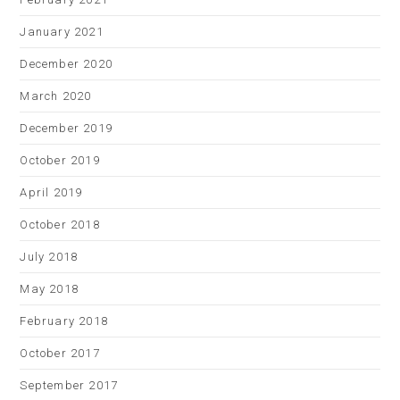
January 2021
December 2020
March 2020
December 2019
October 2019
April 2019
October 2018
July 2018
May 2018
February 2018
October 2017
September 2017