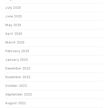
July 2023
June 2023
May 2023
April 2023
March 2023
February 2023
January 2023
December 2022
November 2022
October 2022
September 2022
August 2022