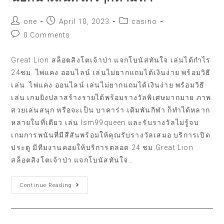
one
April 10, 2023
casino
0 Comments
Great Lion สล็อตสิงโตเจ้าป่า แจกโบนัสทันใจ เล่นได้กำไร
24ชม. ไพ่แคง ออนไลน์ เล่นไม่ยากแถมได้เงินง่าย พร้อมวิธี
เล่น. ไพ่แคง ออนไลน์ เล่นไม่ยากแถมได้เงินง่าย พร้อมวิธี
เล่น.เกมยิงปลาสร้างรายได้พร้อมรางวัลพิเศษมากมาย ภาพ
สวยเล่นสนุก หรือจะเป็น บาคาร่า เดิมพันกีฬา ก็ทำได้หลาก
หลายในที่เดียว เล่น lsm99queen และรับรางวัลไม่รู้จบ
เกมการพนันที่มีสีสันพร้อมให้คุณรับรางวัลเสมอ บริการเปิด
ประตู มีทีมงานคอยให้บริการตลอด 24 ชม.Great Lion
สล็อตสิงโตเจ้าป่า แจกโบนัสทันใจ…
Continue Reading