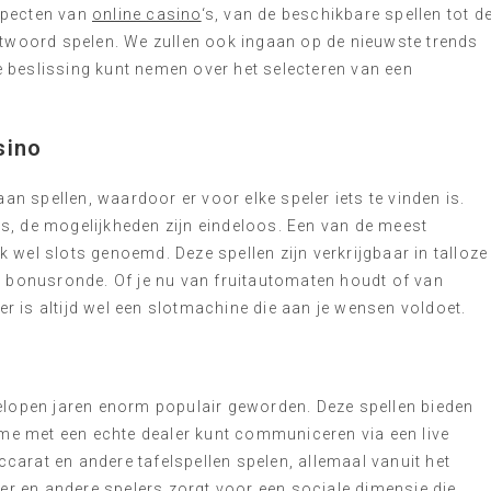
aspecten van
online casino
‘s, van de beschikbare spellen tot d
antwoord spelen. We zullen ook ingaan op de nieuwste trends
 beslissing kunt nemen over het selecteren van een
sino
aan spellen, waardoor er voor elke speler iets te vinden is.
s, de mogelijkheden zijn eindeloos. Een van de meest
 wel slots genoemd. Deze spellen zijn verkrijgbaar in talloze
n bonusronde. Of je nu van fruitautomaten houdt of van
 is altijd wel een slotmachine die aan je wensen voldoet.
gelopen jaren enorm populair geworden. Deze spellen bieden
time met een echte dealer kunt communiceren via een live
accarat en andere tafelspellen spelen, allemaal vanuit het
ler en andere spelers zorgt voor een sociale dimensie die