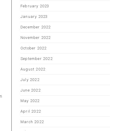
February 2023
January 2023
December 2022
November 2022
October 2022
September 2022
August 2022
July 2022
June 2022
en
May 2022
April 2022
March 2022