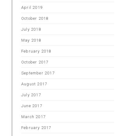
April 2019
n
October 2018
July 2018
May 2018
February 2018
October 2017
September 2017
August 2017
July 2017
.
June 2017
March 2017
February 2017