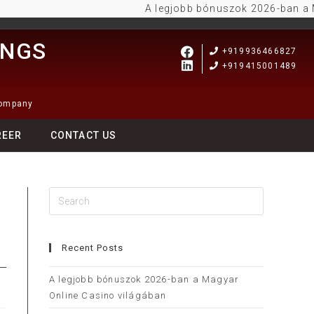
A legjobb bónuszok 2026-ban a Magya
INGS
+919936466827
+919415001489
Company
REER
CONTACT US
Recent Posts
A legjobb bónuszok 2026-ban a Magyar
Online Casino világában