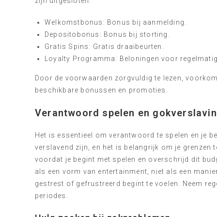
zijn uitgesloten.
Welkomstbonus: Bonus bij aanmelding.
Depositobonus: Bonus bij storting.
Gratis Spins: Gratis draaibeurten.
Loyalty Programma: Beloningen voor regelmatig
Door de voorwaarden zorgvuldig te lezen, voorkom j
beschikbare bonussen en promoties.
Verantwoord spelen en gokverslavi
Het is essentieel om verantwoord te spelen en je b
verslavend zijn, en het is belangrijk om je grenzen 
voordat je begint met spelen en overschrijd dit bud
als een vorm van entertainment, niet als een manier
gestrest of gefrustreerd begint te voelen. Neem re
periodes.