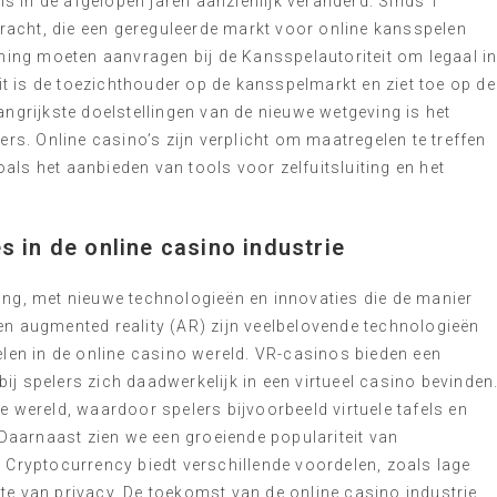
 in de afgelopen jaren aanzienlijk veranderd. Sinds 1
acht, die een gereguleerde markt voor online kansspelen
nning moeten aanvragen bij de Kansspelautoriteit om legaal i
t is de toezichthouder op de kansspelmarkt en ziet toe op de
angrijkste doelstellingen van de nieuwe wetgeving is het
s. Online casino’s zijn verplicht om maatregelen te treffen
als het aanbieden van tools voor zelfuitsluiting en het
 in de online casino industrie
ing, met nieuwe technologieën en innovaties die de manier
en augmented reality (AR) zijn veelbelovende technologieën
elen in de online casino wereld. VR-casinos bieden een
j spelers zich daadwerkelijk in een virtueel casino bevinden
e wereld, waardoor spelers bijvoorbeeld virtuele tafels en
aarnaast zien we een groeiende populariteit van
. Cryptocurrency biedt verschillende voordelen, zoals lage
te van privacy. De toekomst van de online casino industrie