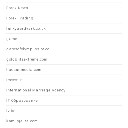
Forex News
Forex Trading
funkyaardvark.co.uk
game
gatesofolympusslot.cc
goldblitzextreme.com
hudsunmedia.com
imvest.it
International Marriage Agency
IT Образование
Ivibet
kamusjelita.com