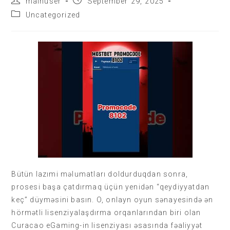
mainuser
September 29, 2025
Uncategorized
Bütün lazımi məlumatları doldurduqdan sonra,
prosesi başa çatdırmaq üçün yenidən “qeydiyyatdan
keç” düyməsini basın. O, onlayn oyun sənayesində ən
hörmətli lisenziyalaşdırma orqanlarından biri olan
Curacao eGaming-in lisenziyası əsasında fəaliyyət