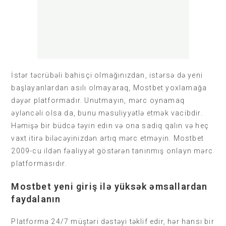
İstər təcrübəli bahisçi olmağınızdan, istərsə də yeni
başlayanlardan asılı olmayaraq, Mostbet yoxlamağa
dəyər platformadır. Unutmayın, mərc oynamaq
əyləncəli olsa da, bunu məsuliyyətlə etmək vacibdir.
Həmişə bir büdcə təyin edin və ona sadiq qalın və heç
vaxt itirə biləcəyinizdən artıq mərc etməyin. Mostbet
2009-cu ildən fəaliyyət göstərən tanınmış onlayn mərc
platformasıdır.
Mostbet yeni giriş ilə yüksək əmsallardan
faydalanın
Platforma 24/7 müştəri dəstəyi təklif edir, hər hansı bir