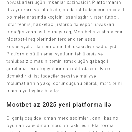
həvəskarları üçün imkanlar xəzinəsidir. Platformanın
dizaynı zərif və intuitivdir, bu da istifadəçilərin müxtəlif
bölmələr arasında keçidini asanlaşdırır. İstər futbol, ​​
istər tennis, basketbol, ​​istərsə də espor həvəskarı
olmağınızdan asılı olmayaraq, Mostbet sizi əhatə edir.
Mostbet-i rəqiblərindən fərqləndirən əsas
xüsusiyyətlərdən biri onun təhlükəsizliyə sadiqliyidir.
Platforma bütün əməliyyatların təhlükəsiz və
təhlükəsiz olmasını təmin etmək üçün qabaqcıl
şifrələmə texnologiyalarından istifadə edir. Bu o
deməkdir ki, istifadəçilər şəxsi və maliyyə
məlumatlarının yaxşı qorunduğunu bilərək, mərclərini
inamla yerləşdirə bilərlər.
Mostbet az 2025 yeni platforma ilə
O, geniş çeşiddə idman mərc seçimləri, canlı kazino
oyunları və e-idman mərcləri təklif edir. Platforma