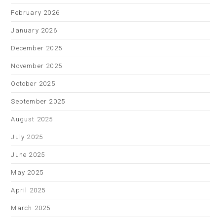
February 2026
January 2026
December 2025
November 2025
October 2025
September 2025
August 2025
July 2025
June 2025
May 2025
April 2025
March 2025