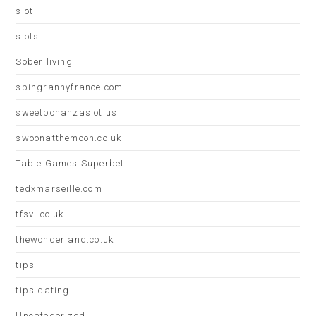
slot
slots
Sober living
spingrannyfrance.com
sweetbonanzaslot.us
swoonatthemoon.co.uk
Table Games Superbet
tedxmarseille.com
tfsvl.co.uk
thewonderland.co.uk
tips
tips dating
Uncategorized