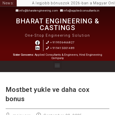
News:
A legjobb bónuszok 2026-ban a Magyar Online Ca
info@bharatengineering.com
info@appliedconsultants.in
BHARAT ENGINEERING &
CASTINGS
One-Stop Engineering Solution
+919936466827
+919415001489
Sister Concerns:
Applied Consultants & Engineers, Hind Engineering
Company
Mostbet yukle ve daha cox
bonus