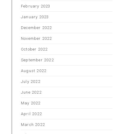
February 2023
January 2023
December 2022
November 2022
October 2022
September 2022
August 2022
n
July 2022
June 2022
May 2022
April 2022
March 2022