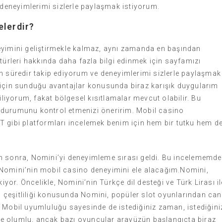
deneyimlerimi sizlerle paylaşmak istiyorum.
elerdir?
eyimini geliştirmekle kalmaz, aynı zamanda en başından
türleri hakkında daha fazla bilgi edinmek için sayfamızı
n süredir takip ediyorum ve deneyimlerimi sizlerle paylaşmak
 için sunduğu avantajlar konusunda biraz karışık duygularım
iliyorum, fakat bölgesel kısıtlamalar mevcut olabilir. Bu
 durumunu kontrol etmenizi öneririm. Mobil casino
 gibi platformları incelemek benim için hem bir tutku hem d
n sonra, Nomini’yi deneyimleme sırası geldi. Bu incelememde
Nomini’nin mobil casino deneyimini ele alacağım.Nomini,
iyor. Öncelikle, Nomini’nin Türkçe dil desteği ve Türk Lirası il
çeşitliliği konusunda Nomini, popüler slot oyunlarından can
 Mobil uyumluluğu sayesinde de istediğiniz zaman, istediğini
ikle olumlu, ancak bazı oyuncular arayüzün başlangıçta biraz