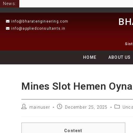
News:
BH
info@bharatengineering.com
info@appliedconsultants.in
Sis
HOME
ABOUT US
Mines Slot Hemen Oyna
mainuser
December 25, 2025
Unca
Content