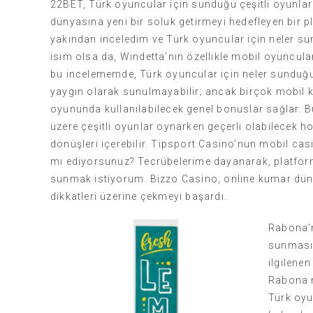
22BET, Türk oyuncular için sunduğu çeşitli oyunlar
dünyasına yeni bir soluk getirmeyi hedefleyen bir 
yakından inceledim ve Türk oyuncular için neler su
isim olsa da, Windetta’nın özellikle mobil oyuncular
bu incelememde, Türk oyuncular için neler sunduğ
yaygın olarak sunulmayabilir; ancak birçok mobil 
oyununda kullanılabilecek genel bonuslar sağlar. 
üzere çeşitli oyunlar oynarken geçerli olabilecek h
dönüşleri içerebilir. Tipsport Casino’nun mobil c
mı ediyorsunuz? Tecrübelerime dayanarak, platformu
sunmak istiyorum. Bizzo Casino, online kumar düny
dikkatleri üzerine çekmeyi başardı.
Rabona’n
sunması.
ilgilenen
Rabona 
Türk oyu