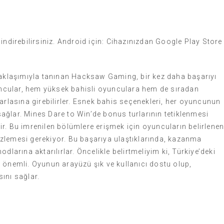
indirebilirsiniz. Android için: Cihazınızdan Google Play Store
yaklaşımıyla tanınan Hacksaw Gaming, bir kez daha başarıyı
cular, hem yüksek bahisli oyunculara hem de sıradan
arlasına girebilirler. Esnek bahis seçenekleri, her oyuncunun
ğlar. Mines Dare to Win’de bonus turlarının tetiklenmesi
erir. Bu imrenilen bölümlere erişmek için oyuncuların belirlene
zlemesi gerekiyor. Bu başarıya ulaştıklarında, kazanma
larına aktarılırlar. Öncelikle belirtmeliyim ki, Türkiye’deki
 önemli. Oyunun arayüzü şık ve kullanıcı dostu olup,
ını sağlar.