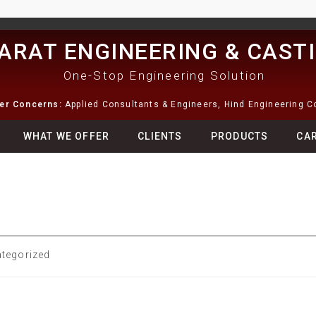
ARAT ENGINEERING & CAST
One-Stop Engineering Solution
ter Concerns:
Applied Consultants & Engineers, Hind Engineering 
WHAT WE OFFER
CLIENTS
PRODUCTS
CA
tegorized