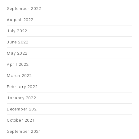
September 2022
August 2022
July 2022
June 2022
May 2022
April 2022
March 2022
February 2022
January 2022
December 2021
October 2021
September 2021