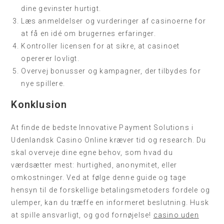
dine gevinster hurtigt.
Læs anmeldelser og vurderinger af casinoerne for
at få en idé om brugernes erfaringer.
Kontroller licensen for at sikre, at casinoet
opererer lovligt.
Overvej bonusser og kampagner, der tilbydes for
nye spillere.
Konklusion
At finde de bedste Innovative Payment Solutions i
Udenlandsk Casino Online kræver tid og research. Du
skal overveje dine egne behov, som hvad du
værdsætter mest: hurtighed, anonymitet, eller
omkostninger. Ved at følge denne guide og tage
hensyn til de forskellige betalingsmetoders fordele og
ulemper, kan du træffe en informeret beslutning. Husk
at spille ansvarligt, og god fornøjelse!
casino uden