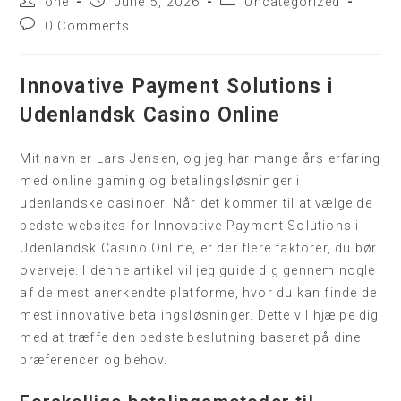
one
June 5, 2026
Uncategorized
0 Comments
Innovative Payment Solutions i
Udenlandsk Casino Online
Mit navn er Lars Jensen, og jeg har mange års erfaring
med online gaming og betalingsløsninger i
udenlandske casinoer. Når det kommer til at vælge de
bedste websites for Innovative Payment Solutions i
Udenlandsk Casino Online, er der flere faktorer, du bør
overveje. I denne artikel vil jeg guide dig gennem nogle
af de mest anerkendte platforme, hvor du kan finde de
mest innovative betalingsløsninger. Dette vil hjælpe dig
med at træffe den bedste beslutning baseret på dine
præferencer og behov.