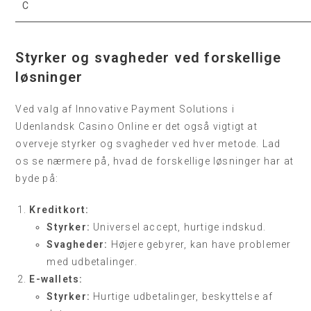
C
Styrker og svagheder ved forskellige
løsninger
Ved valg af Innovative Payment Solutions i
Udenlandsk Casino Online er det også vigtigt at
overveje styrker og svagheder ved hver metode. Lad
os se nærmere på, hvad de forskellige løsninger har at
byde på:
Kreditkort:
Styrker:
Universel accept, hurtige indskud.
Svagheder:
Højere gebyrer, kan have problemer
med udbetalinger.
E-wallets:
Styrker:
Hurtige udbetalinger, beskyttelse af