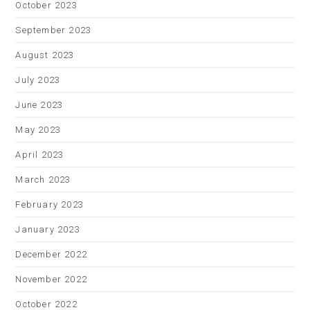
October 2023
September 2023
August 2023
July 2023
June 2023
May 2023
April 2023
March 2023
February 2023
January 2023
December 2022
November 2022
October 2022