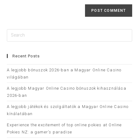
Recent Posts
A legjobb bónuszok 2026-ban a Magyar Online Casino
világában
A legjobb Magyar Online Casino bónuszok kihasználása
2026-ban
A legjobb játékok és szolgáltatók a Magyar Online Casino
kínálatában
Experience the excitement of top online pokies at Online
Pokies NZ: a gamer’s paradise