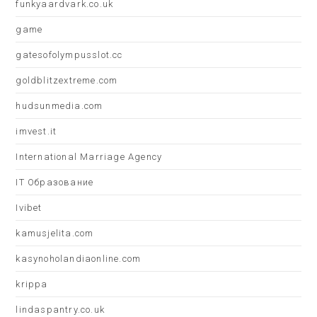
funkyaardvark.co.uk
game
gatesofolympusslot.cc
goldblitzextreme.com
hudsunmedia.com
imvest.it
International Marriage Agency
IT Образование
Ivibet
kamusjelita.com
kasynoholandiaonline.com
krippa
lindaspantry.co.uk