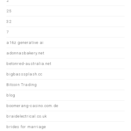
2
25
32
7
a16z generative ai
adonnasbakery.net
betonred-australia.net
bigbasssplash.cc
Bitcoin Trading
blog
boomerang-casino.com.de
braidelectrical.co.uk
brides for marriage