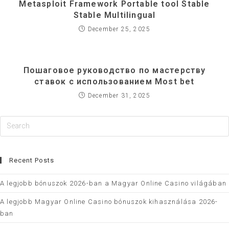
Metasploit Framework Portable tool Stable
Stable Multilingual
December 25, 2025
Пошаговое руководство по мастерству
ставок с использованием Most bet
December 31, 2025
Recent Posts
A legjobb bónuszok 2026-ban a Magyar Online Casino világában
A legjobb Magyar Online Casino bónuszok kihasználása 2026-
ban