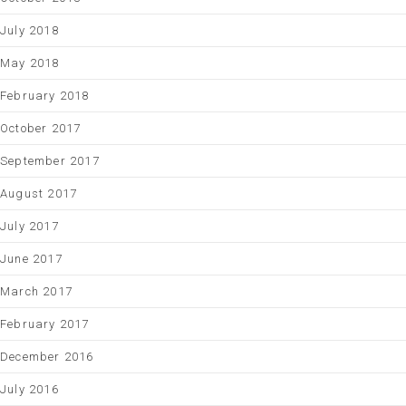
July 2018
May 2018
February 2018
October 2017
September 2017
August 2017
July 2017
June 2017
March 2017
February 2017
December 2016
July 2016