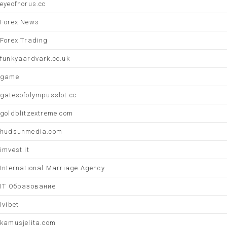
eyeofhorus.cc
Forex News
Forex Trading
funkyaardvark.co.uk
game
gatesofolympusslot.cc
goldblitzextreme.com
hudsunmedia.com
imvest.it
International Marriage Agency
IT Образование
Ivibet
kamusjelita.com