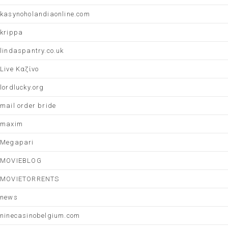
kasynoholandiaonline.com
krippa
lindaspantry.co.uk
Live Καζίνο
lordlucky.org
mail order bride
maxim
Megapari
MOVIEBLOG
MOVIETORRENTS
news
ninecasinobelgium.com