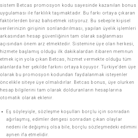
sistem Betcas promosyon kodu sayesinde kazanılan bonus
uygulaması ile farklılık taşımaktadır. Bu farkı ortaya çıkaran
faktörlerden biraz bahsetmek istiyoruz. Bu sebeple kişisel
verilerinizin girişinin sonlandırılması, yapılan üyelik işlemleri
arkasından hesap güvenliğinin tam olarak sağlanması
açısından önem arz etmektedir. Sistemine üye olan herkesi,
hizmete başlamış olduğu ilk dakikalardan itibaren memnun
etmek için yola çıkan Betcas, hizmet vermekte olduğu tüm
alanlarda her şekilde farkını ortaya koyuyor. Türkiye’den üye
olarak bu promosyon kodundan faydalanmak isteyenler
öncelikle siteye üye olmalıdırlar. Betcas bonus, üye olurken
hesap bilgilerini tam olarak dolduranların hesaplarına
otomatik olarak eklenir.
Eş söyleyişle, sözleşme koşulları borçlu için sonradan
ağırlaşmış, edimler dengesi sonradan çıkan olaylar
nedeni ile değişmiş olsa bile, borçlu sözleşmedeki edimini
aynen ifa etmelidir.