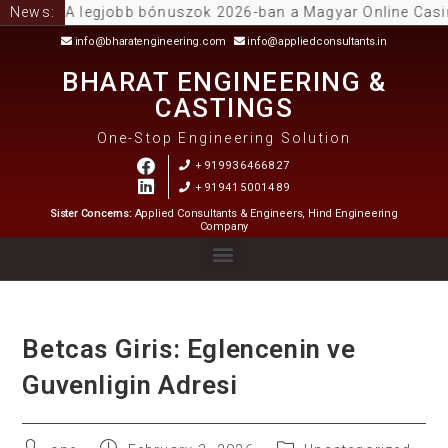
News:
A legjobb bónuszok 2026-ban a Magyar Online Casino vil
info@bharatengineering.com
info@appliedconsultants.in
BHARAT ENGINEERING &
CASTINGS
One-Stop Engineering Solution
+919936466827
+919415001489
Sister Concerns:
Applied Consultants & Engineers, Hind Engineering
Company
Betcas Giris: Eglencenin ve
Guvenligin Adresi