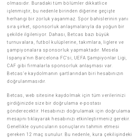
olmasıdır. Buradaki tüm bölümler dikkatlice
işlenmiştir, bu nedenle birinden diğerine geçişte
herhangi bir zorluk yaşanmaz. Spor bahislerinin yanı
sıra şirket, sponsorluk anlaşmalarıyla da yoğun bir
şekilde ilgileniyor. Dahası, Betcas bazı büyük
turnuvalara, futbol kulüplerine, takımlara, liglere ve
şampiyonalara sponsorluk yapmaktadır. Mesela
İspanya’nın Barcelona FC’si, UEFA Şampiyonlar Ligi,
CAF gibi firmalarla sponsorluk anlaşması var.
Betcas’e kaydolmanın şartlarından biri hesabınızın
doğrulanmasıdır.
Betcas, web sitesine kaydolmak için tüm verilerinizi
girdiğinizde size bir doğrulama e-postası
gönderecektir. Hesabınızı doğrulamak için doğrulama
mesajını tıklayarak hesabınızı etkinleştirmeniz gerekir.
Genellikle oyuncuların sonuçlarını tahmin etmesi
gereken 12 maç sunulur. Bu nedenle, kura çekilişindeki