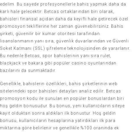
edelim. Bu sayede profesyonellerle bahis yapmak daha da
karlı hale gelecektir. Betcas ortaklarından biri olarak,
bahisleri finansal açıdan daha da keyifli hale getirecek özel
promosyon tekliflerine her zaman güvenebilirsiniz. Bahis
şirketi, güvenilir bir kumar otoritesi tarafından
lisanslanmanın yanı sıra, güvenlik duvarlarından ve Güvenli
Soket Katmanı (SSL) şifreleme teknolojisinden de yararlanır.
Bu nedenle Betcas, spor bahislerinin yanı sıra rulet,
blackjack ve bakara gibi popüler casino oyunlarından
bazılarını da sunmaktadır.
Genellikle, bahislerin özellikleri, bahis şirketlerinin web
sitelerindeki spor bahisleri detayları analiz edilir. Betcas
promosyon kodu ile sunulan en popüler bonuslardan biri
hoş geldin bonusudur. Bu bonus, yeni kullanıcıların siteye
kayıt olduktan sonra aldıkları ilk bonustur. Hoş geldin
bonusu, kullanıcıların hesaplarına yatırdıkları ilk para
miktarına göre belirlenir ve genellikle %100 oranında ek