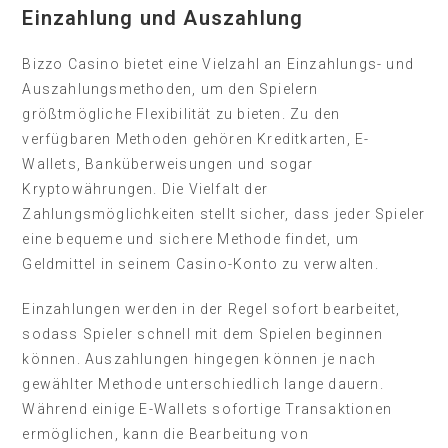
Einzahlung und Auszahlung
Bizzo Casino bietet eine Vielzahl an Einzahlungs- und
Auszahlungsmethoden, um den Spielern
größtmögliche Flexibilität zu bieten. Zu den
verfügbaren Methoden gehören Kreditkarten, E-
Wallets, Banküberweisungen und sogar
Kryptowährungen. Die Vielfalt der
Zahlungsmöglichkeiten stellt sicher, dass jeder Spieler
eine bequeme und sichere Methode findet, um
Geldmittel in seinem Casino-Konto zu verwalten.
Einzahlungen werden in der Regel sofort bearbeitet,
sodass Spieler schnell mit dem Spielen beginnen
können. Auszahlungen hingegen können je nach
gewählter Methode unterschiedlich lange dauern.
Während einige E-Wallets sofortige Transaktionen
ermöglichen, kann die Bearbeitung von