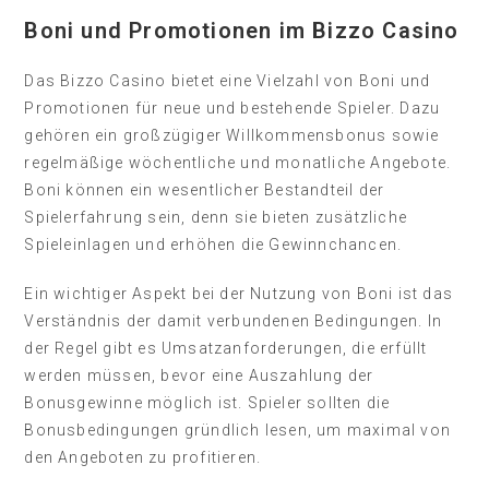
Boni und Promotionen im Bizzo Casino
Das Bizzo Casino bietet eine Vielzahl von Boni und
Promotionen für neue und bestehende Spieler. Dazu
gehören ein großzügiger Willkommensbonus sowie
regelmäßige wöchentliche und monatliche Angebote.
Boni können ein wesentlicher Bestandteil der
Spielerfahrung sein, denn sie bieten zusätzliche
Spieleinlagen und erhöhen die Gewinnchancen.
Ein wichtiger Aspekt bei der Nutzung von Boni ist das
Verständnis der damit verbundenen Bedingungen. In
der Regel gibt es Umsatzanforderungen, die erfüllt
werden müssen, bevor eine Auszahlung der
Bonusgewinne möglich ist. Spieler sollten die
Bonusbedingungen gründlich lesen, um maximal von
den Angeboten zu profitieren.