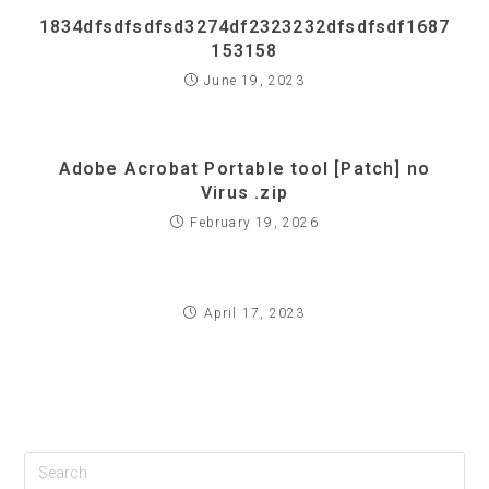
1834dfsdfsdfsd3274df2323232dfsdfsdf1687
153158
June 19, 2023
Adobe Acrobat Portable tool [Patch] no
Virus .zip
February 19, 2026
April 17, 2023