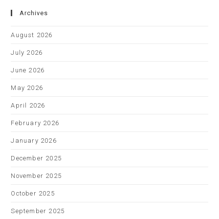
Archives
August 2026
July 2026
June 2026
May 2026
April 2026
February 2026
January 2026
December 2025
November 2025
October 2025
September 2025