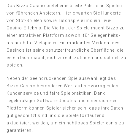
Das Bizzo Casino bietet eine breite Palette an Spielen
von führenden Anbietern. Hier erwarten Sie Hunderte
von Slot-Spielen sowie Tischspiele und ein Live-
Casino-Erlebnis. Die Vielfalt der Spiele macht Bizzo zu
einer attraktiven Plattform sowohl für Gelegenheits-
als auch für Vielspieler. Ein markantes Merkmal des
Casinos ist seine benutzerfreundliche Oberfläche, die
es einfach macht, sich zurechtzufinden und schnell zu
spielen.
Neben der beeindruckenden Spielauswahl legt das
Bizzo Casino besonderen Wert auf hervorragenden
Kundenservice und faire Spielpraktiken. Dank
regelmäßiger Software-Updates und einer sicheren
Plattform können Spieler sicher sein, dass ihre Daten
gut geschützt sind und die Spiele fortlaufend
aktualisiert werden, um ein nahtloses Spielerlebnis zu
garantieren.