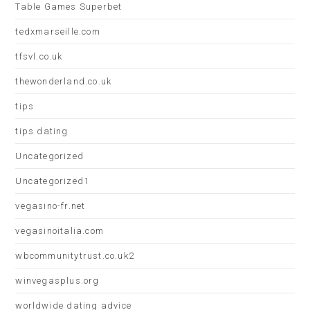
Table Games Superbet
tedxmarseille.com
tfsvl.co.uk
thewonderland.co.uk
tips
tips dating
Uncategorized
Uncategorized1
vegasino-fr.net
vegasinoitalia.com
wbcommunitytrust.co.uk2
winvegasplus.org
worldwide dating advice