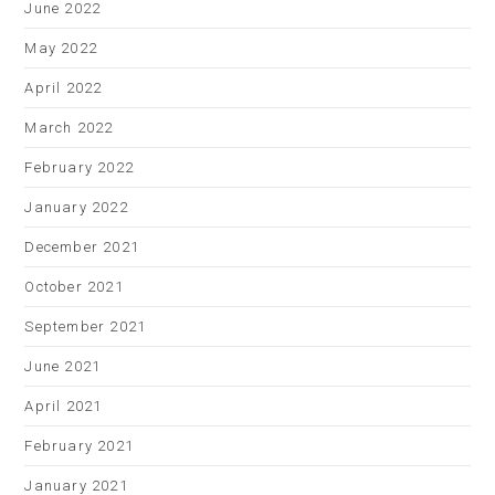
June 2022
May 2022
April 2022
March 2022
February 2022
January 2022
December 2021
October 2021
September 2021
June 2021
April 2021
February 2021
January 2021