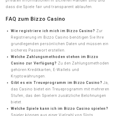
privaten Informationen in sicheren Händen sind und
dass die Spiele fair und transparent ablaufen.
FAQ zum Bizzo Casino
Wie registriere ich mich im Bizzo Casino?
Zur
Registrierung im Bizzo Casino benötigen Sie Ihre
grundlegenden persönlichen Daten und müssen ein
sicheres Passwort erstellen.
Welche Zahlungsmethoden stehen im Bizzo
Casino zur Verfügung?
Zu den Zahlungsmethoden
gehören Kreditkarten, E-Wallets und
Kryptowährungen.
Gibt es ein Treueprogramm im Bizzo Casino?
Ja,
das Casino bietet ein Treueprogramm mit mehreren
Stufen, das den Spielern zusätzliche Belohnungen
bietet.
Welche Spiele kann ich im Bizzo Casino spielen?
Spieler können aus einer Vielzahl von Slots,