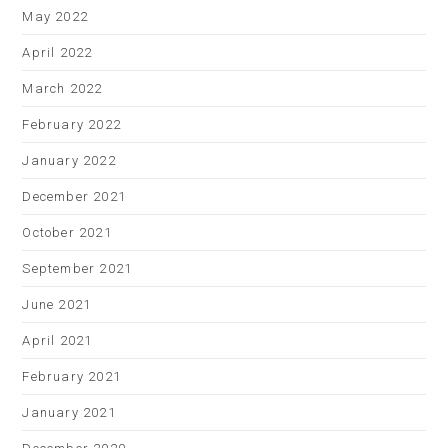
May 2022
April 2022
March 2022
February 2022
January 2022
December 2021
October 2021
September 2021
June 2021
April 2021
February 2021
January 2021