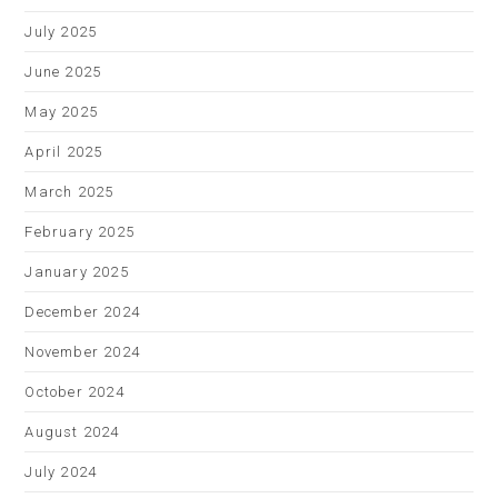
July 2025
June 2025
May 2025
April 2025
March 2025
February 2025
January 2025
December 2024
November 2024
October 2024
August 2024
July 2024