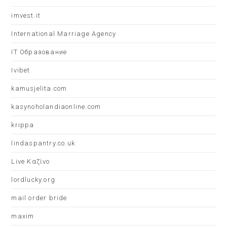
imvest.it
International Marriage Agency
IT Образование
Ivibet
kamusjelita.com
kasynoholandiaonline.com
krippa
lindaspantry.co.uk
Live Καζίνο
lordlucky.org
mail order bride
maxim