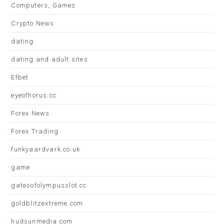
Computers, Games
Crypto News
dating
dating and adult sites
Efbet
eyeofhorus.cc
Forex News
Forex Trading
funkyaardvark.co.uk
game
gatesofolympusslot.cc
goldblitzextreme.com
hudsunmedia.com