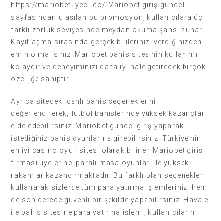
https://mariobetuyeol.co/
Mariobet giriş güncel
sayfasından ulaşılan bu promosyon, kullanıcılara üç
farklı zorluk seviyesinde meydan okuma şansı sunar.
Kayıt açma sırasında gerçek bililerinizi verdiğinizden
emin olmalısınız. Mariobet bahis sitesinin kullanımı
kolaydır ve deneyiminizi daha iyi hale getirecek birçok
özelliğe sahiptir.
Ayrıca sitedeki canlı bahis seçeneklerini
değerlendirerek, futbol bahislerinde yüksek kazançlar
elde edebilirsiniz. Mariobet güncel giriş yaparak
istediğiniz bahis oyunlarına girebilirsiniz. Türkiye’nin
en iyi casino oyun sitesi olarak bilinen Mariobet giriş
firması üyelerine, paralı masa oyunları ile yüksek
rakamlar kazandırmaktadır. Bu farklı olan seçenekleri
kullanarak sizlerde tüm para yatırma işlemlerinizi hem
de son derece güvenli bir şekilde yapabilirsiniz. Havale
ile bahis sitesine para yatırma işlemi, kullanıcıların