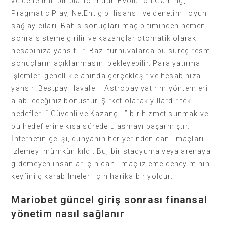
ve denetimli bir platformdur. Evolution Gaming,
Pragmatic Play, NetEnt gibi lisanslı ve denetimli oyun
sağlayıcıları. Bahis sonuçları maç bitiminden hemen
sonra sisteme girilir ve kazançlar otomatik olarak
hesabınıza yansıtılır. Bazı turnuvalarda bu süreç resmi
sonuçların açıklanmasını bekleyebilir. Para yatırma
işlemleri genellikle anında gerçekleşir ve hesabınıza
yansır. Bestpay Havale – Astropay yatırım yöntemleri
alabileceğiniz bonustur. Şirket olarak yıllardır tek
hedefleri “ Güvenli ve Kazançlı ” bir hizmet sunmak ve
bu hedeflerine kısa sürede ulaşmayı başarmıştır.
İnternetin gelişi, dünyanın her yerinden canlı maçları
izlemeyi mümkün kıldı. Bu, bir stadyuma veya arenaya
gidemeyen insanlar için canlı maç izleme deneyiminin
keyfini çıkarabilmeleri için harika bir yoldur.
Mariobet güncel giriş sonrası finansal
yönetim nasıl sağlanır