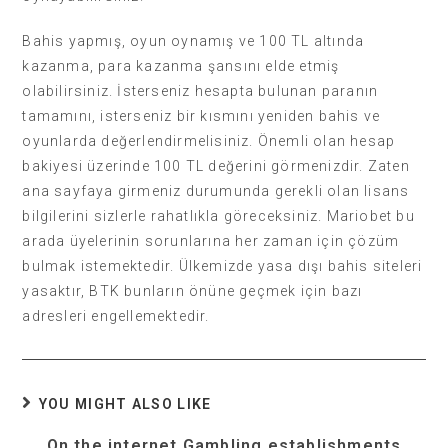
Bahis yapmış, oyun oynamış ve 100 TL altında
kazanma, para kazanma şansını elde etmiş
olabilirsiniz. İsterseniz hesapta bulunan paranın
tamamını, isterseniz bir kısmını yeniden bahis ve
oyunlarda değerlendirmelisiniz. Önemli olan hesap
bakiyesi üzerinde 100 TL değerini görmenizdir. Zaten
ana sayfaya girmeniz durumunda gerekli olan lisans
bilgilerini sizlerle rahatlıkla göreceksiniz. Mariobet bu
arada üyelerinin sorunlarına her zaman için çözüm
bulmak istemektedir. Ülkemizde yasa dışı bahis siteleri
yasaktır, BTK bunların önüne geçmek için bazı
adresleri engellemektedir.
YOU MIGHT ALSO LIKE
On the internet Gambling establishments