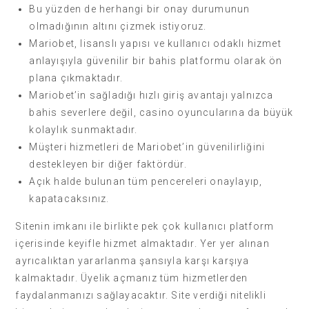
Bu yüzden de herhangi bir onay durumunun
olmadığının altını çizmek istiyoruz.
Mariobet, lisanslı yapısı ve kullanıcı odaklı hizmet
anlayışıyla güvenilir bir bahis platformu olarak ön
plana çıkmaktadır.
Mariobet’in sağladığı hızlı giriş avantajı yalnızca
bahis severlere değil, casino oyuncularına da büyük
kolaylık sunmaktadır.
Müşteri hizmetleri de Mariobet’in güvenilirliğini
destekleyen bir diğer faktördür.
Açık halde bulunan tüm pencereleri onaylayıp,
kapatacaksınız.
Sitenin imkanı ile birlikte pek çok kullanıcı platform
içerisinde keyifle hizmet almaktadır. Yer yer alınan
ayrıcalıktan yararlanma şansıyla karşı karşıya
kalmaktadır. Üyelik açmanız tüm hizmetlerden
faydalanmanızı sağlayacaktır. Site verdiği nitelikli