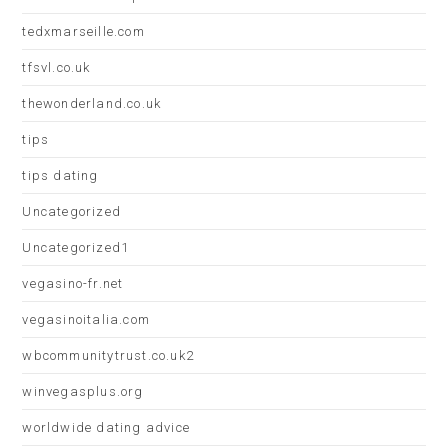
tedxmarseille.com
tfsvl.co.uk
thewonderland.co.uk
tips
tips dating
Uncategorized
Uncategorized1
vegasino-fr.net
vegasinoitalia.com
wbcommunitytrust.co.uk2
winvegasplus.org
worldwide dating advice