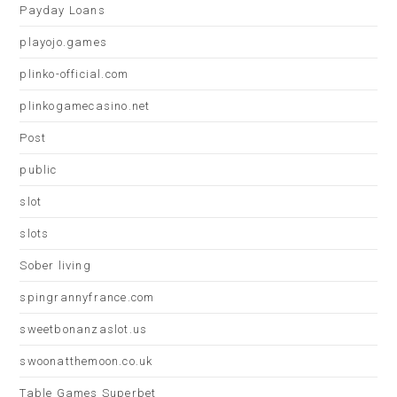
Payday Loans
playojo.games
plinko-official.com
plinkogamecasino.net
Post
public
slot
slots
Sober living
spingrannyfrance.com
sweetbonanzaslot.us
swoonatthemoon.co.uk
Table Games Superbet