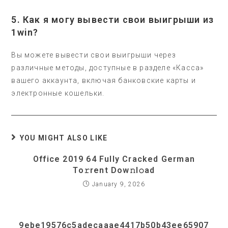
5. Как я могу вывести свои выигрыши из
1win?
Вы можете вывести свои выигрыши через
различные методы, доступные в разделе «Касса»
вашего аккаунта, включая банковские карты и
электронные кошельки.
YOU MIGHT ALSO LIKE
Office 2019 64 Fully Cracked German
To𝚛rent Dow𝚗l𝚘ad
January 9, 2026
9ebe19576c5adecaaae4417b50b43ee65907