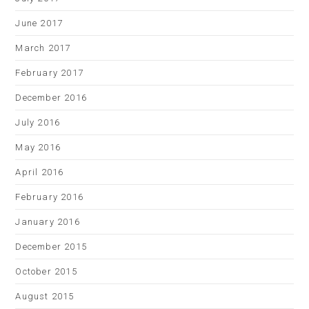
June 2017
March 2017
February 2017
December 2016
July 2016
May 2016
April 2016
February 2016
January 2016
December 2015
October 2015
August 2015