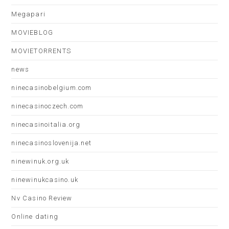
Megapari
MOVIEBLOG
MOVIETORRENTS
news
ninecasinobelgium.com
ninecasinoczech.com
ninecasinoitalia.org
ninecasinoslovenija.net
ninewinuk.org.uk
ninewinukcasino.uk
Nv Casino Review
Online dating