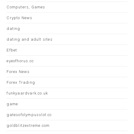
Computers, Games
Crypto News
dating
dating and adult sites
Efbet
eyeofhorus.cc
Forex News
Forex Trading
funkyaardvark.co.uk
game
gatesofolympusslot.cc
goldblitzextreme.com