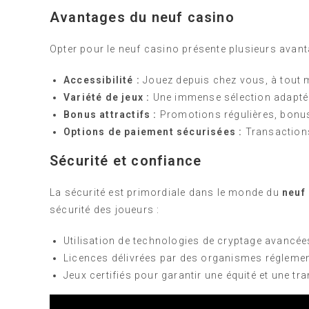
Avantages du neuf casino
Opter pour le neuf casino présente plusieurs avant
Accessibilité :
Jouez depuis chez vous, à tout m
Variété de jeux :
Une immense sélection adaptée
Bonus attractifs :
Promotions régulières, bonus 
Options de paiement sécurisées :
Transactions
Sécurité et confiance
La sécurité est primordiale dans le monde du
neuf
sécurité des joueurs :
Utilisation de technologies de cryptage avancée
Licences délivrées par des organismes régleme
Jeux certifiés pour garantir une équité et une tr