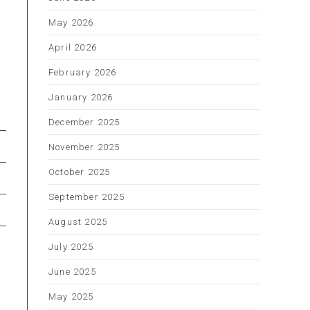
May 2026
April 2026
February 2026
January 2026
December 2025
November 2025
October 2025
September 2025
August 2025
July 2025
June 2025
May 2025