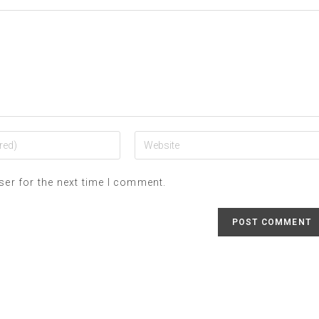
ser for the next time I comment.