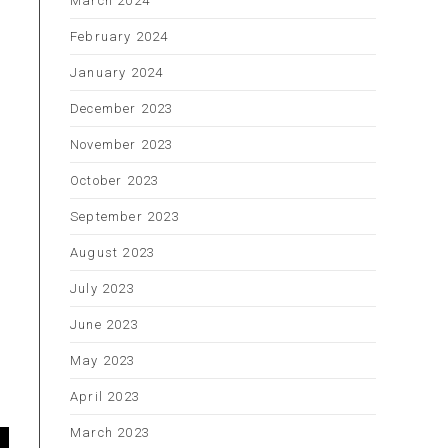
March 2024
February 2024
January 2024
December 2023
November 2023
October 2023
September 2023
August 2023
July 2023
June 2023
May 2023
April 2023
March 2023