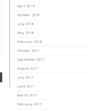
April 2019
October 2018
July 2018
May 2018
February 2018
October 2017
September 2017
August 2017
July 2017
June 2017
March 2017
February 2017