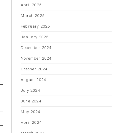
April 2025
March 2025
February 2025
January 2025
December 2024
November 2024
October 2024
August 2024
July 2024
June 2024
May 2024
April 2024