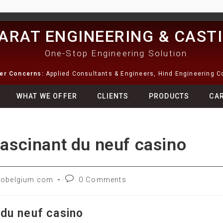
ARAT ENGINEERING & CAST
One-Stop Engineering Solution
ter Concerns:
Applied Consultants & Engineers, Hind Engineering 
WHAT WE OFFER
CLIENTS
PRODUCTS
CA
fascinant du neuf casino
nobelgium.com
0 Comments
 du neuf casino