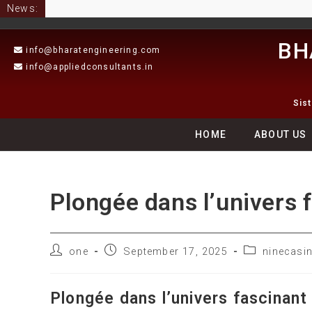
News:
BH
info@bharatengineering.com
info@appliedconsultants.in
Sis
HOME
ABOUT US
Plongée dans l’univers 
one
September 17, 2025
ninecasi
Plongée dans l’univers fascinant