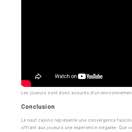
Les joueurs sont donc assurés d’un environnement d
Conclusion
Le neuf casino représente une convergence fascina
offrant aux joueurs une expérience inégalée. Que v