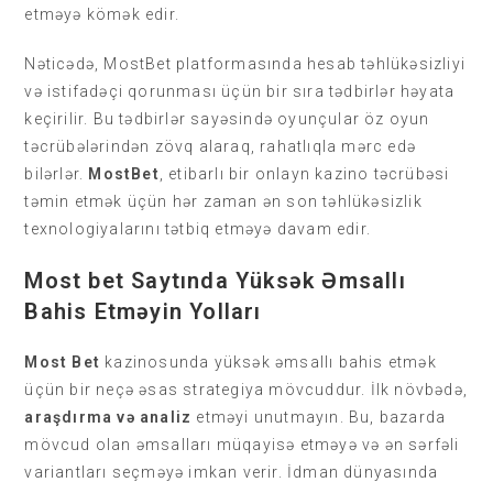
etməyə kömək edir.
Nəticədə, MostBet platformasında hesab təhlükəsizliyi
və istifadəçi qorunması üçün bir sıra tədbirlər həyata
keçirilir. Bu tədbirlər sayəsində oyunçular öz oyun
təcrübələrindən zövq alaraq, rahatlıqla mərc edə
bilərlər.
MostBet
, etibarlı bir onlayn kazino təcrübəsi
təmin etmək üçün hər zaman ən son təhlükəsizlik
texnologiyalarını tətbiq etməyə davam edir.
Most bet Saytında Yüksək Əmsallı
Bahis Etməyin Yolları
Most Bet
kazinosunda yüksək əmsallı bahis etmək
üçün bir neçə əsas strategiya mövcuddur. İlk növbədə,
araşdırma və analiz
etməyi unutmayın. Bu, bazarda
mövcud olan əmsalları müqayisə etməyə və ən sərfəli
variantları seçməyə imkan verir. İdman dünyasında