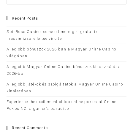
Recent Posts
SpinBoss Casino: come ottenere giri gratuiti e
massimizzare le tue vincite
A legjobb bónuszok 2026-ban a Magyar Online Casino
világában
A legjobb Magyar Online Casino bónuszok kihasználása
2026-ban
A legjobb játékok és szolgáltatók a Magyar Online Casino
kínálatában
Experience the excitement of top online pokies at Online
Pokies NZ: a gamer’s paradise
Recent Comments