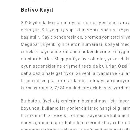
Betivo Kayıt
2025 yılında Megapari üye ol süreci, yenilenen aray
gelmiştir. Siteye giriş yaptıktan sonra sağ üst köşe
başlatılır. Kayıt penceresinde, promosyon tercihi yap
Megapari, üyelik için telefon numarası, sosyal med
esneklik sayesinde kullanıcılar kendilerine en uygu
oluşturabilirler. Megapari’ye üye olanlar, yukarıdak
oyun seçeneklerine erişme fırsatı da bulurlar. Özell
daha cazip hale getiriyor. Güvenli altyapısı ve kul
tercih edilen platformlardan biri olmayı sürdürüyor
karşılaşırsanız, 7/24 canlı destek ekibi size yardım
Bu buton, üyelik işlemlerinin başlatılması için tasar
boyunca, kullanıcılar yönlendirilerek hangi bilgilerin
hizmetinin hızlı ve etkili olması sayesinde kullanıcı
dünya çapında spor bahisleri üzerinde büyük bir etki