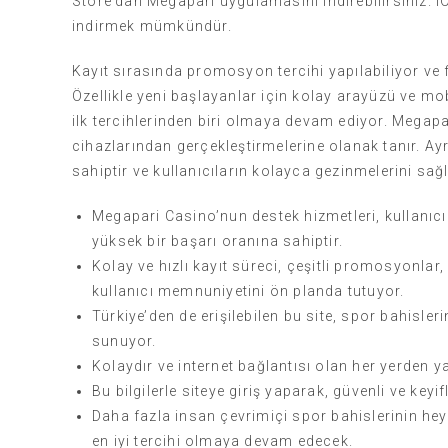
Store’dan Megapari uygulamasını indirebilirsiniz. I
indirmek mümkündür.
Kayıt sırasında promosyon tercihi yapılabiliyor ve f
Özellikle yeni başlayanlar için kolay arayüzü ve mo
ilk tercihlerinden biri olmaya devam ediyor. Megapa
cihazlarından gerçekleştirmelerine olanak tanır. A
sahiptir ve kullanıcıların kolayca gezinmelerini sağl
Megapari Casino’nun destek hizmetleri, kullanıcı 
yüksek bir başarı oranına sahiptir.
Kolay ve hızlı kayıt süreci, çeşitli promosyonlar
kullanıcı memnuniyetini ön planda tutuyor.
Türkiye’den de erişilebilen bu site, spor bahisle
sunuyor.
Kolaydır ve internet bağlantısı olan her yerden ya
Bu bilgilerle siteye giriş yaparak, güvenli ve keyi
Daha fazla insan çevrimiçi spor bahislerinin hey
en iyi tercihi olmaya devam edecek.