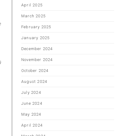
April 2025
March 2025
e
February 2025
January 2025
December 2024
November 2024
ş
October 2024
August 2024
July 2024
June 2024
May 2024
i
April 2024