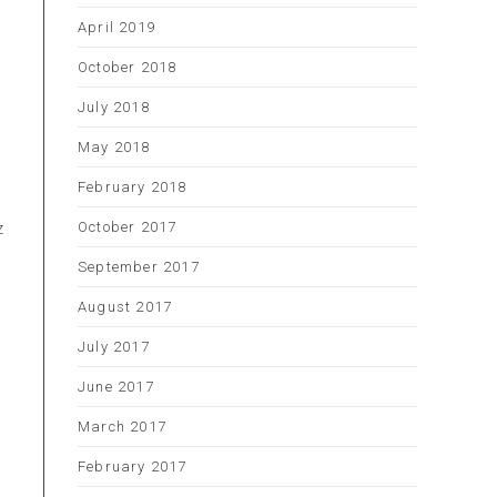
April 2019
October 2018
July 2018
May 2018
February 2018
October 2017
z
September 2017
August 2017
July 2017
June 2017
March 2017
February 2017