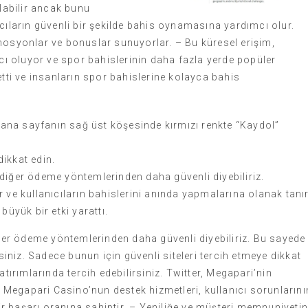
olabilir ancak bunu
cıların güvenli bir şekilde bahis oynamasına yardımcı olur.
mosyonlar ve bonuslar sunuyorlar. – Bu küresel erişim,
 oluyor ve spor bahislerinin daha fazla yerde popüler
etti ve insanların spor bahislerine kolayca bahis
 ana sayfanın sağ üst köşesinde kırmızı renkte “Kaydol”
dikkat edin.
 diğer ödeme yöntemlerinden daha güvenli diyebiliriz.
ve kullanıcıların bahislerini anında yapmalarına olanak tanır
üyük bir etki yarattı.
iğer ödeme yöntemlerinden daha güvenli diyebiliriz. Bu sayede
niz. Sadece bunun için güvenli siteleri tercih etmeye dikkat
tırımlarında tercih edebilirsiniz. Twitter, Megapari’nin
nar. Megapari Casino’nun destek hizmetleri, kullanıcı sorunlarını
bir başarı oranına sahiptir. – Yeniliğe ve müşteri memnuniyeti