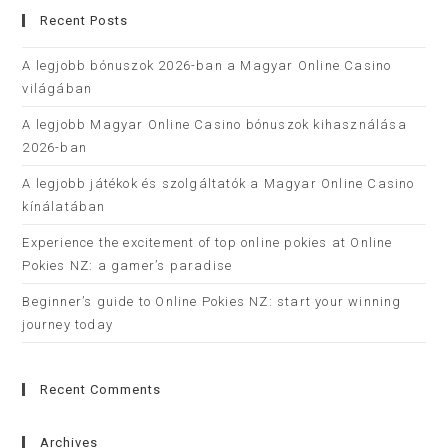
Recent Posts
A legjobb bónuszok 2026-ban a Magyar Online Casino
világában
A legjobb Magyar Online Casino bónuszok kihasználása
2026-ban
A legjobb játékok és szolgáltatók a Magyar Online Casino
kínálatában
Experience the excitement of top online pokies at Online
Pokies NZ: a gamer’s paradise
Beginner’s guide to Online Pokies NZ: start your winning
journey today
Recent Comments
Archives