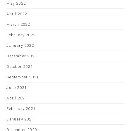
May 2022
April 2022
March 2022
February 2022
January 2022
December 2021
October 2021
September 2021
June 2021
April 2021
February 2021
January 2021
December 2020