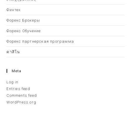
Финтех
Форекс Брокеры
Форекс Обучение
Форекс партнерская программа
คาสิโน
Meta
Log in
Entries feed
Comments feed
WordPress.org