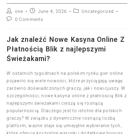
one
June 4, 2026
Uncategorized
0 Comments
Jak znaleźć Nowe Kasyna Online Z
Płatnością Blik z najlepszymi
Świeżakami?
W ostatnich tygodniach na polskim rynku gier online
pojawiło się wiele nowości, które przyciągają uwagę
zarówno doświadczonych graczy, jak i nowicjuszy. W
szczególności, nowe kasyna online z płatnością Blik z
najlepszymi świeżakami cieszą się rosnącą
popularnością. Dlaczego jest to istotne dla polskich
graczy? W związku z dynamicznie rosnącą liczbą
platform, ważne staje się umiejętne wybieranie tych,
które oferują korzystne warunki i dodatkowe bonusy.