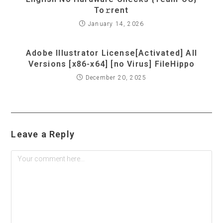
To𝚛rent
January 14, 2026
Adobe Illustrator License[Activated] All
Versions [x86-x64] [no Virus] FileHippo
December 20, 2025
Leave a Reply