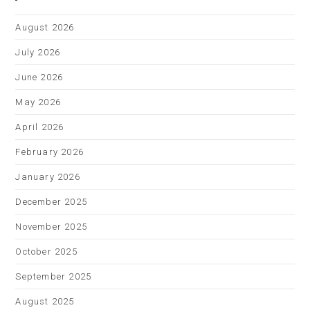
August 2026
July 2026
June 2026
May 2026
April 2026
February 2026
January 2026
December 2025
November 2025
October 2025
September 2025
August 2025