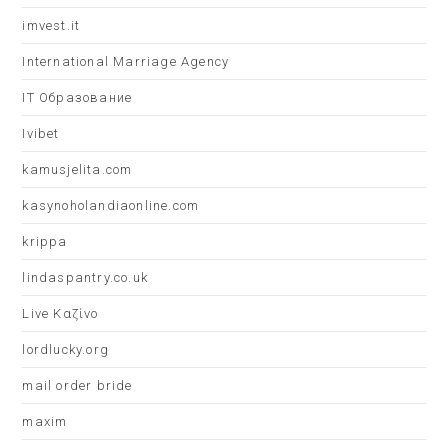
imvest.it
International Marriage Agency
IT Образование
Ivibet
kamusjelita.com
kasynoholandiaonline.com
krippa
lindaspantry.co.uk
Live Καζίνο
lordlucky.org
mail order bride
maxim