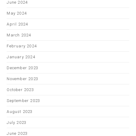
June 2024
May 2024
April 2024
March 2024
February 2024
January 2024
December 2023
November 2023
October 2023
September 2023
August 2023
July 2023
June 2023