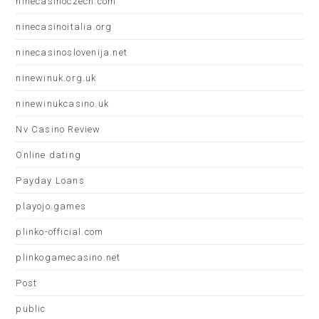
ninecasinoczech.com
ninecasinoitalia.org
ninecasinoslovenija.net
ninewinuk.org.uk
ninewinukcasino.uk
Nv Casino Review
Online dating
Payday Loans
playojo.games
plinko-official.com
plinkogamecasino.net
Post
public