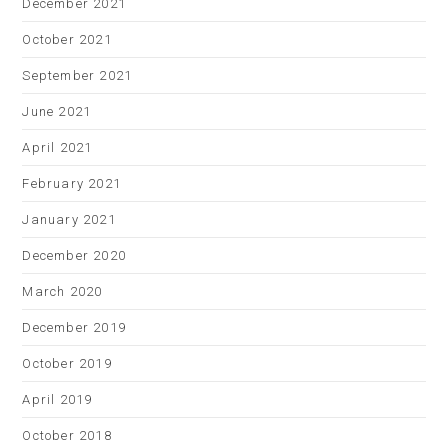
December 2021
October 2021
September 2021
June 2021
April 2021
February 2021
January 2021
December 2020
March 2020
December 2019
October 2019
April 2019
October 2018