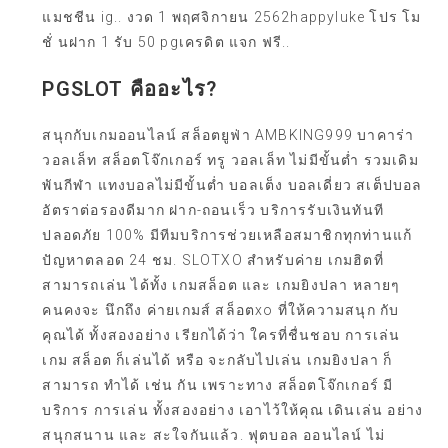
แมชชีน ig.. งวด 1 พฤศจิกายน 2562happyluke โปร โม
ชั่ นฝาก 1 รับ 50 pgเครดิต แจก ฟรี..
PGSLOT คืออะไร?
สนุกกับเกมออนไลน์ สล็อตยูฟ่า AMBKING999 บาคาร่า
วอลเล็ท สล็อตโจ๊กเกอร์ ทรู วอลเล็ท ไม่มีขั้นต่ำ รวมเดิม
พันกีฬา แทงบอลไม่มีขั้นต่ำ บอลเต็ง บอลเดี่ยว สเต็ปบอล
อัตราต่อรองดีมาก ฝาก-ถอนเร็ว บริการรับเงินทันที
ปลอดภัย 100% มีทีมบริการช่วยเหลือสมาชิกทุกท่านแก้
ปัญหาตลอด 24 ชม. SLOTXO สำหรับค่าย เกมฮิตที่
สามารถเล่น ได้ทั้ง เกมสล็อต และ เกมยิงปลา หลายๆ
คนคงจะ นึกถึง ค่ายเกมส์ สล็อตxo ที่ให้ความสนุก กับ
คุณได้ ทั้งสองอย่าง เรียกได้ว่า ใครที่ชื่นชอบ การเล่น
เกม สล็อต ก็เล่นได้ หรือ จะกลับไปเล่น เกมยิงปลา ก็
สามารถ ทำได้ เช่น กัน เพราะทาง สล็อตโจ๊กเกอร์ มี
บริการ การเล่น ทั้งสองอย่าง เอาไว้ให้คุณ เดินเล่น อย่าง
สนุกสนาน และ สะใจกันแล้ว. ฟุตบอล ออนไลน์ ไม่