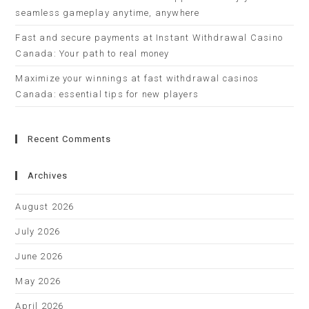
seamless gameplay anytime, anywhere
Fast and secure payments at Instant Withdrawal Casino
Canada: Your path to real money
Maximize your winnings at fast withdrawal casinos
Canada: essential tips for new players
Recent Comments
Archives
August 2026
July 2026
June 2026
May 2026
April 2026