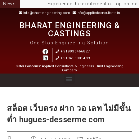
News:
Experience the excitement of top online poki
info@bharatengineering.com
info@appliedconsultants.in
BHARAT ENGINEERING &
CASTINGS
One-Stop Engineering Solution
+919936466827
+919415001489
Sister Concerns:
Applied Consultants & Engineers, Hind Engineering
Company
สล็อต เว็บตรง ฝาก วอ เลท ไม่มีขั้น
ต่ำ hugues-desserme com