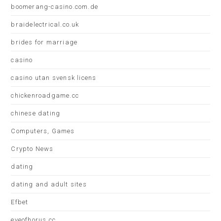
boomerang-casino.com.de
braidelectrical.co.uk
brides for marriage
casino
casino utan svensk licens
chickenroadgame.cc
chinese dating
Computers, Games
Crypto News
dating
dating and adult sites
Efbet
eyeofhorus.cc