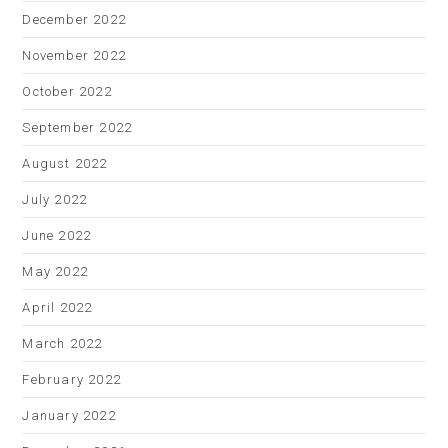
December 2022
November 2022
October 2022
September 2022
August 2022
July 2022
June 2022
May 2022
April 2022
March 2022
February 2022
January 2022