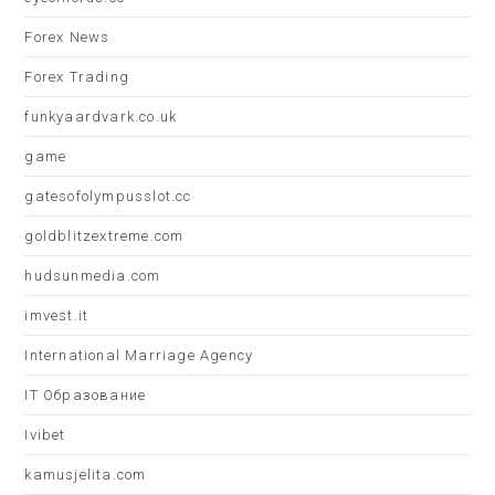
Forex News
Forex Trading
funkyaardvark.co.uk
game
gatesofolympusslot.cc
goldblitzextreme.com
hudsunmedia.com
imvest.it
International Marriage Agency
IT Образование
Ivibet
kamusjelita.com