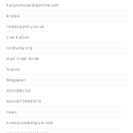
kasynoholandiaonline.com
krippa
lindaspantry.co.uk
Live Καζίνο
lordlucky.org
mail order bride
maxim
Megapari
MOVIEBLOG
MOVIETORRENTS
news
ninecasinobelgium.com