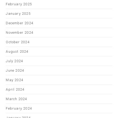
February 2025
January 2025
December 2024
November 2024
October 2024
August 2024
July 2024
June 2024
May 2024
April 2024
March 2024
February 2024
January 2024