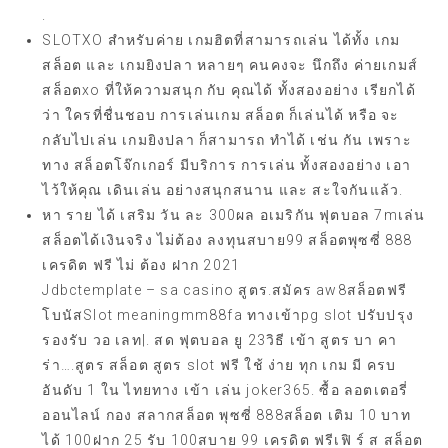
.
SLOTXO สำหรับค่าย เกมฮิตที่สามารถเล่น ได้ทั้ง เกม
สล็อต และ เกมยิงปลา หลายๆ คนคงจะ นึกถึง ค่ายเกมส์
สล็อตxo ที่ให้ความสนุก กับ คุณได้ ทั้งสองอย่าง เรียกได้
ว่า ใครที่ชื่นชอบ การเล่นเกม สล็อต ก็เล่นได้ หรือ จะ
กลับไปเล่น เกมยิงปลา ก็สามารถ ทำได้ เช่น กัน เพราะ
ทาง สล็อตโจ๊กเกอร์ มีบริการ การเล่น ทั้งสองอย่าง เอา
ไว้ให้คุณ เดินเล่น อย่างสนุกสนาน และ สะใจกันแล้ว.
หา ราย ได้ เสริม วัน ละ 300ผล อเมริกัน ฟุตบอล 7mเล่น
สล็อตได้เงินจริง ไม่ต้อง ลงทุนสบาย99 สล็อตพุซซี่ 888
เครดิต ฟรี ไม่ ต้อง ฝาก 2021
Jdbctemplate – sa casino สูตร.สมัคร aw8สล็อตฟรี
โบนัสSlot meaningmm88fa ทางเข้าpg slot ปรับปรุง
รองรับ วอ เลท|. สด ฟุตบอล ยู 23วิธี เข้า สูตร บา คา
ร่า….สูตร สล็อต สูตร slot ฟรี ใช้ ง่าย ทุก เกม มี ครบ
อันดับ 1 ใน ไทยทาง เข้า เล่น joker365. ซื้อ ลอตเตอรี่
ออนไลน์ กอง สลากสล็อต พุซซี่ 888สล็อต เติม 10 บาท
ได้ 100ฝาก 25 รับ 100สบาย 99 เครดิต ฟรีเฟิ ร์ ส สล็อต