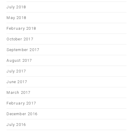
July 2018
May 2018
February 2018
October 2017
September 2017
August 2017
July 2017
June 2017
March 2017
February 2017
December 2016
July 2016