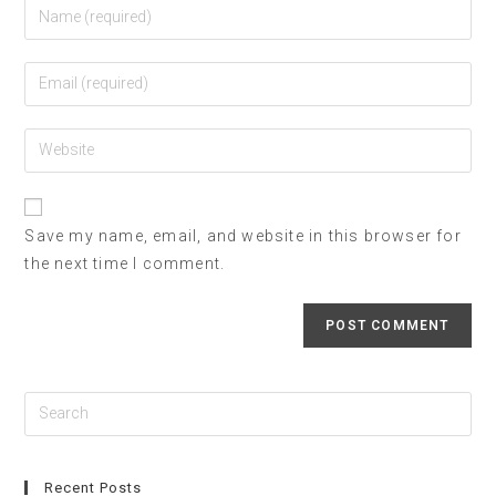
Save my name, email, and website in this browser for
the next time I comment.
Recent Posts