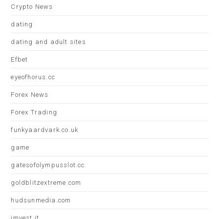
Crypto News
dating
dating and adult sites
Efbet
eyeofhorus.cc
Forex News
Forex Trading
funkyaardvark.co.uk
game
gatesofolympusslot.cc
goldblitzextreme.com
hudsunmedia.com
imvest.it