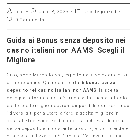
one
June 3, 2026
Uncategorized
0 Comments
Guida ai Bonus senza deposito nei
casino italiani non AAMS: Scegli il
Migliore
Ciao, sono Marco Rossi, esperto nella selezione di siti
di gioco online. Quando si parla di
bonus senza
deposito nei casino italiani non AAMS
, la scelta
della piattaforma giusta è cruciale. In questo articolo,
esplorerò le migliori opzioni disponibili, confrontando
i diversi siti per aiutarti a fare la scelta migliore in
base alle tue esigenze di gioco. La richiesta di bonus
senza deposito è in costante crescita, e comprendere
quale sito utilizzare può fare la differenza nella tua