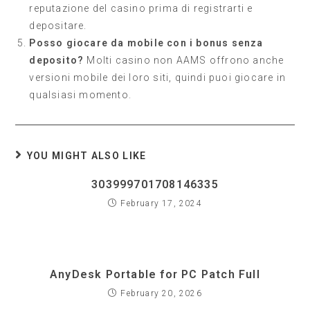
reputazione del casino prima di registrarti e
depositare.
Posso giocare da mobile con i bonus senza
deposito?
Molti casino non AAMS offrono anche
versioni mobile dei loro siti, quindi puoi giocare in
qualsiasi momento.
YOU MIGHT ALSO LIKE
303999701708146335
February 17, 2024
AnyDesk Portable for PC Patch Full
February 20, 2026