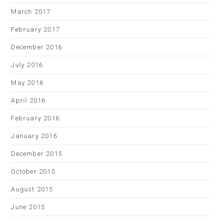
March 2017
February 2017
December 2016
July 2016
May 2016
April 2016
February 2016
January 2016
December 2015
October 2015
August 2015
June 2015