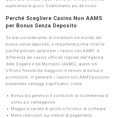
esperienza di gioco. Esaminiamo più da vicino.
Perché Scegliere Casino Non AAMS
per Bonus Senza Deposito
Se stai considerando di cimentarti nel mondo dei
bonus senza deposito, è importante prima chiarire
perché potresti optare per i casino non AAMS. A
differenza dei casino ufficiali regolati dall’Agenzia
delle Dogane e dei Monopoli (AAMS), questi siti
offrono flessibilità maggiore in termini di bonus e
promozioni. In generale, i casino non AAMS possono
presentare vantaggi significativi, come:
Bonus più generosi e condizioni di scommessa di
solito più vantaggiose.
Maggiore varietà di giochi e fornitori di software.
Meno restrizioni sui metodi di pagamento.