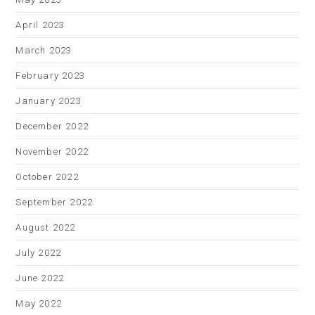
April 2023
March 2023
February 2023
January 2023
December 2022
November 2022
October 2022
September 2022
August 2022
July 2022
June 2022
May 2022