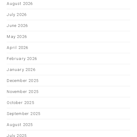
August 2026
July 2026
June 2026
May 2026
April 2026
February 2026
January 2026
December 2025
November 2025
October 2025
September 2025
August 2025
July 2025