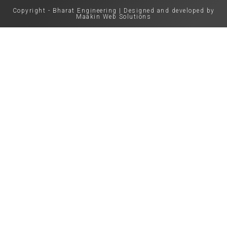
Copyright - Bharat Engineering | Designed and developed by
Maakin Web Solutions