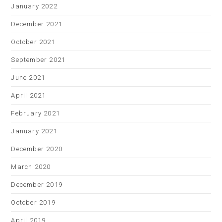
January 2022
December 2021
October 2021
September 2021
June 2021
April 2021
February 2021
January 2021
December 2020
March 2020
December 2019
October 2019
April 2019