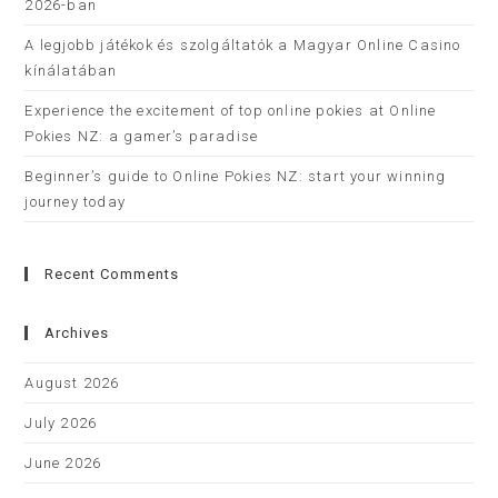
2026-ban
A legjobb játékok és szolgáltatók a Magyar Online Casino
kínálatában
Experience the excitement of top online pokies at Online
Pokies NZ: a gamer’s paradise
Beginner’s guide to Online Pokies NZ: start your winning
journey today
Recent Comments
Archives
August 2026
July 2026
June 2026