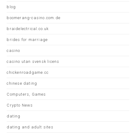
blog
boomerang-casino.com.de
braidelectrical.co.uk
brides for marriage
casino
casino utan svensk licens
chickenroadgame.cc
chinese dating
Computers, Games
Crypto News
dating
dating and adult sites