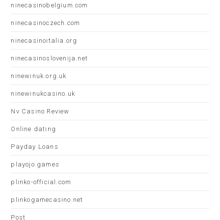
ninecasinobelgium.com
ninecasinoczech.com
ninecasinoitalia.org
ninecasinoslovenija.net
ninewinuk.org.uk
ninewinukcasino.uk
Nv Casino Review
Online dating
Payday Loans
playojo.games
plinko-official.com
plinkogamecasino.net
Post