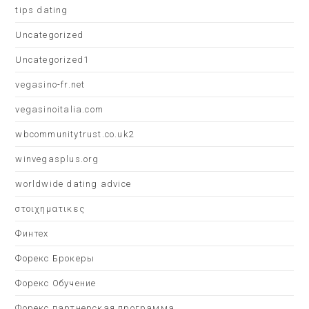
tips dating
Uncategorized
Uncategorized1
vegasino-fr.net
vegasinoitalia.com
wbcommunitytrust.co.uk2
winvegasplus.org
worldwide dating advice
στοιχηματικες
Финтех
Форекс Брокеры
Форекс Обучение
Форекс партнерская программа