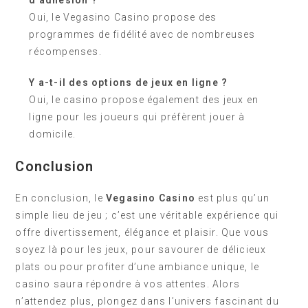
Oui, le Vegasino Casino propose des
programmes de fidélité avec de nombreuses
récompenses.
Y a-t-il des options de jeux en ligne ?
Oui, le casino propose également des jeux en
ligne pour les joueurs qui préfèrent jouer à
domicile.
Conclusion
En conclusion, le
Vegasino Casino
est plus qu’un
simple lieu de jeu ; c’est une véritable expérience qui
offre divertissement, élégance et plaisir. Que vous
soyez là pour les jeux, pour savourer de délicieux
plats ou pour profiter d’une ambiance unique, le
casino saura répondre à vos attentes. Alors
n’attendez plus, plongez dans l’univers fascinant du