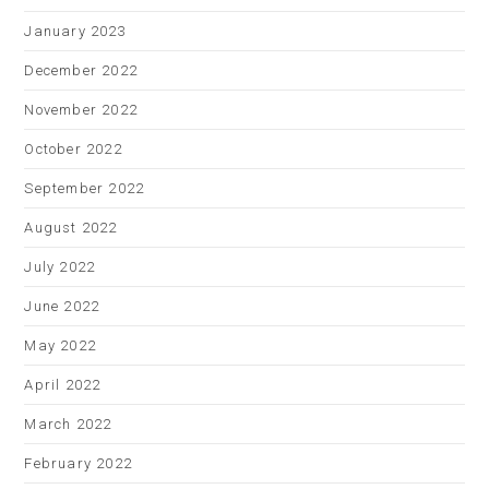
January 2023
December 2022
November 2022
October 2022
September 2022
August 2022
July 2022
June 2022
May 2022
April 2022
March 2022
February 2022