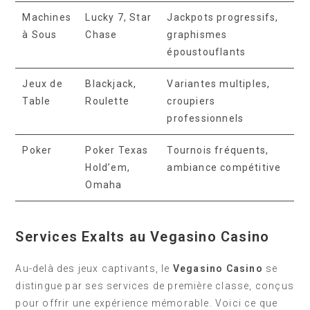
Machines
Lucky 7, Star
Jackpots progressifs,
à Sous
Chase
graphismes
époustouflants
Jeux de
Blackjack,
Variantes multiples,
Table
Roulette
croupiers
professionnels
Poker
Poker Texas
Tournois fréquents,
Hold’em,
ambiance compétitive
Omaha
Services Exalts au Vegasino Casino
Au-delà des jeux captivants, le
Vegasino Casino
se
distingue par ses services de première classe, conçus
pour offrir une expérience mémorable. Voici ce que