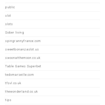
public
slot
slots
Sober living
spingrannyfrance.com
sweetbonanzaslot.us
swoonatthemoon.co.uk
Table Games Superbet
tedxmarseille.com
tfsvl.co.uk
thewonderland.co.uk
tips