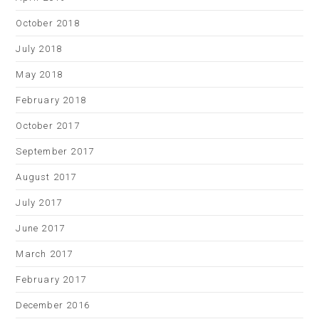
October 2018
July 2018
May 2018
February 2018
October 2017
September 2017
August 2017
July 2017
June 2017
March 2017
February 2017
December 2016