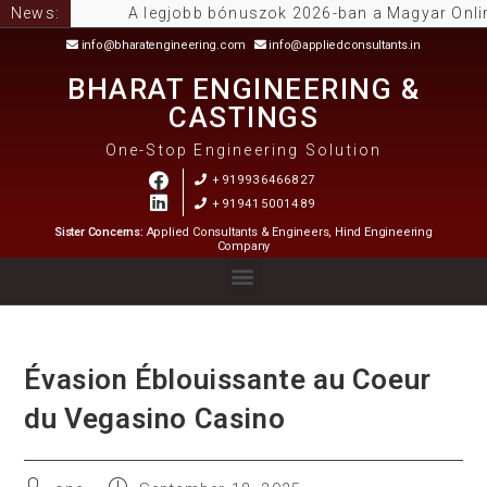
News:
A legjobb bónuszok 2026-ban a Magyar Online Ca
info@bharatengineering.com
info@appliedconsultants.in
BHARAT ENGINEERING &
CASTINGS
One-Stop Engineering Solution
+919936466827
+919415001489
Sister Concerns:
Applied Consultants & Engineers, Hind Engineering
Company
Évasion Éblouissante au Coeur
du Vegasino Casino