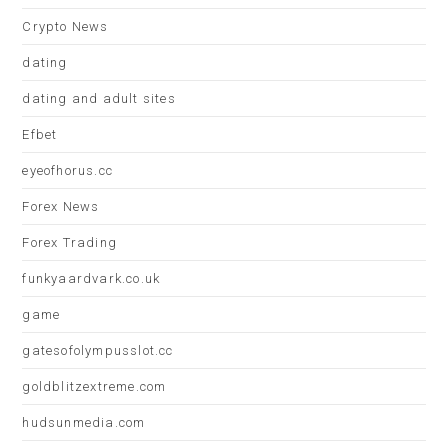
Crypto News
dating
dating and adult sites
Efbet
eyeofhorus.cc
Forex News
Forex Trading
funkyaardvark.co.uk
game
gatesofolympusslot.cc
goldblitzextreme.com
hudsunmedia.com