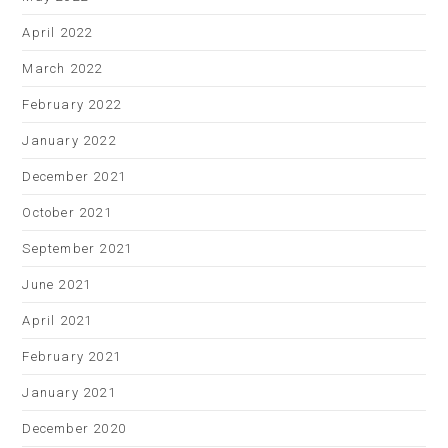
April 2022
March 2022
February 2022
January 2022
December 2021
October 2021
September 2021
June 2021
April 2021
February 2021
January 2021
December 2020