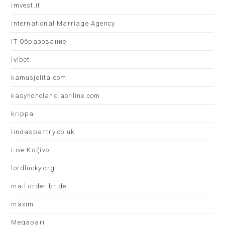
imvest.it
International Marriage Agency
IT Образование
Ivibet
kamusjelita.com
kasynoholandiaonline.com
krippa
lindaspantry.co.uk
Live Καζίνο
lordlucky.org
mail order bride
maxim
Megapari