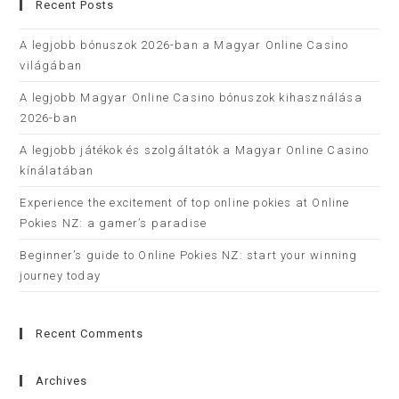
Recent Posts
A legjobb bónuszok 2026-ban a Magyar Online Casino
világában
A legjobb Magyar Online Casino bónuszok kihasználása
2026-ban
A legjobb játékok és szolgáltatók a Magyar Online Casino
kínálatában
Experience the excitement of top online pokies at Online
Pokies NZ: a gamer’s paradise
Beginner’s guide to Online Pokies NZ: start your winning
journey today
Recent Comments
Archives