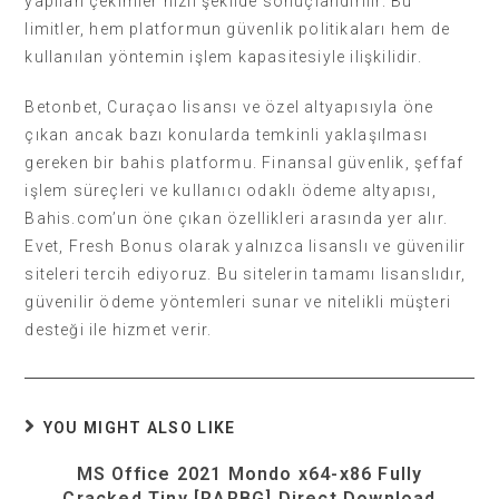
yapılan çekimler hızlı şekilde sonuçlandırılır. Bu
limitler, hem platformun güvenlik politikaları hem de
kullanılan yöntemin işlem kapasitesiyle ilişkilidir.
Betonbet, Curaçao lisansı ve özel altyapısıyla öne
çıkan ancak bazı konularda temkinli yaklaşılması
gereken bir bahis platformu. Finansal güvenlik, şeffaf
işlem süreçleri ve kullanıcı odaklı ödeme altyapısı,
Bahis.com’un öne çıkan özellikleri arasında yer alır.
Evet, Fresh Bonus olarak yalnızca lisanslı ve güvenilir
siteleri tercih ediyoruz. Bu sitelerin tamamı lisanslıdır,
güvenilir ödeme yöntemleri sunar ve nitelikli müşteri
desteği ile hizmet verir.
YOU MIGHT ALSO LIKE
MS Office 2021 Mondo x64-x86 Fully
Cracked Tiny [RARBG] Direct Download