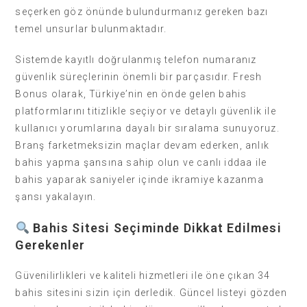
seçerken göz önünde bulundurmanız gereken bazı
temel unsurlar bulunmaktadır.
Sistemde kayıtlı doğrulanmış telefon numaranız
güvenlik süreçlerinin önemli bir parçasıdır. Fresh
Bonus olarak, Türkiye’nin en önde gelen bahis
platformlarını titizlikle seçiyor ve detaylı güvenlik ile
kullanıcı yorumlarına dayalı bir sıralama sunuyoruz.
Branş farketmeksizin maçlar devam ederken, anlık
bahis yapma şansına sahip olun ve canlı iddaa ile
bahis yaparak saniyeler içinde ikramiye kazanma
şansı yakalayın.
Bahis Sitesi Seçiminde Dikkat Edilmesi
Gerekenler
Güvenilirlikleri ve kaliteli hizmetleri ile öne çıkan 34
bahis sitesini sizin için derledik. Güncel listeyi gözden