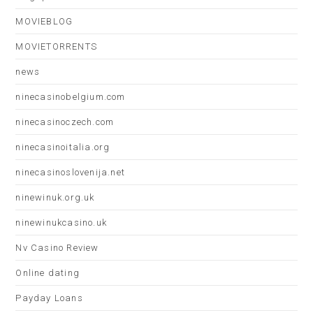
MOVIEBLOG
MOVIETORRENTS
news
ninecasinobelgium.com
ninecasinoczech.com
ninecasinoitalia.org
ninecasinoslovenija.net
ninewinuk.org.uk
ninewinukcasino.uk
Nv Casino Review
Online dating
Payday Loans