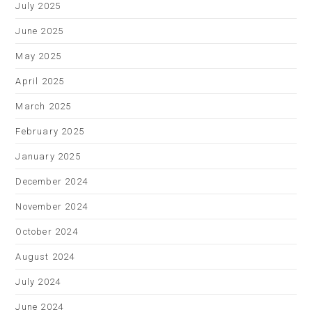
July 2025
June 2025
May 2025
April 2025
March 2025
February 2025
January 2025
December 2024
November 2024
October 2024
August 2024
July 2024
June 2024