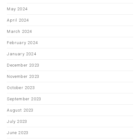
May 2024
April 2024
March 2024
February 2024
January 2024
December 2023
November 2023
October 2023
September 2023
August 2023
July 2023
June 2023