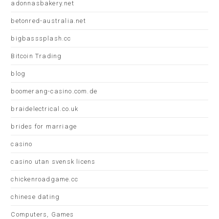
adonnasbakery.net
betonred-australia.net
bigbasssplash.cc
Bitcoin Trading
blog
boomerang-casino.com.de
braidelectrical.co.uk
brides for marriage
casino
casino utan svensk licens
chickenroadgame.cc
chinese dating
Computers, Games