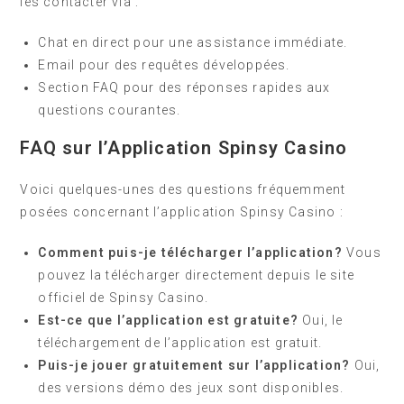
les contacter via :
Chat en direct pour une assistance immédiate.
Email pour des requêtes développées.
Section FAQ pour des réponses rapides aux
questions courantes.
FAQ sur l’Application Spinsy Casino
Voici quelques-unes des questions fréquemment
posées concernant l’application Spinsy Casino :
Comment puis-je télécharger l’application?
Vous
pouvez la télécharger directement depuis le site
officiel de Spinsy Casino.
Est-ce que l’application est gratuite?
Oui, le
téléchargement de l’application est gratuit.
Puis-je jouer gratuitement sur l’application?
Oui,
des versions démo des jeux sont disponibles.