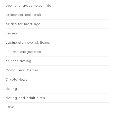
boomerang-casino.com.de
braidelectrical.co.uk
brides for marriage
casino
casino utan svensk licens
chickenroadgame.cc
chinese dating
Computers, Games
Crypto News
dating
dating and adult sites
Efbet