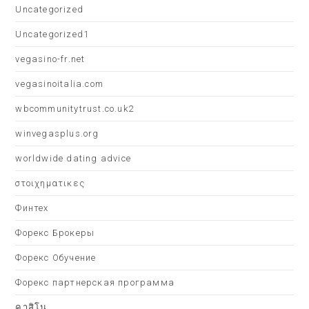
Uncategorized
Uncategorized1
vegasino-fr.net
vegasinoitalia.com
wbcommunitytrust.co.uk2
winvegasplus.org
worldwide dating advice
στοιχηματικες
Финтех
Форекс Брокеры
Форекс Обучение
Форекс партнерская программа
คาสิโน