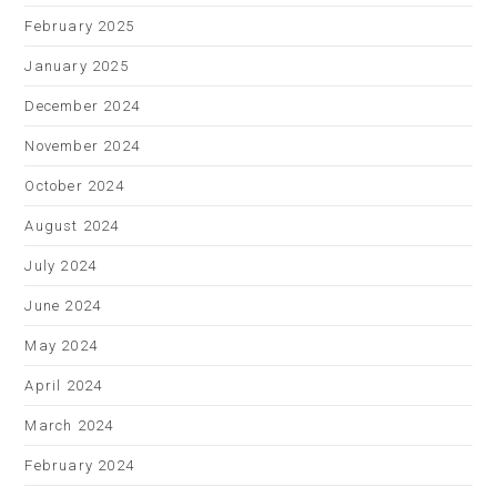
February 2025
January 2025
December 2024
November 2024
October 2024
August 2024
July 2024
June 2024
May 2024
April 2024
March 2024
February 2024