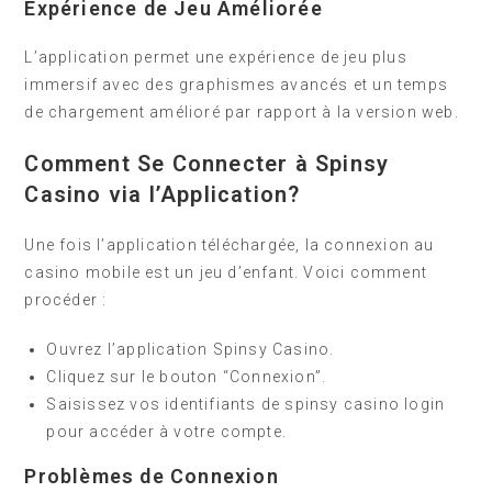
Expérience de Jeu Améliorée
L’application permet une expérience de jeu plus
immersif avec des graphismes avancés et un temps
de chargement amélioré par rapport à la version web.
Comment Se Connecter à Spinsy
Casino via l’Application?
Une fois l’application téléchargée, la connexion au
casino mobile est un jeu d’enfant. Voici comment
procéder :
Ouvrez l’application Spinsy Casino.
Cliquez sur le bouton “Connexion”.
Saisissez vos identifiants de spinsy casino login
pour accéder à votre compte.
Problèmes de Connexion