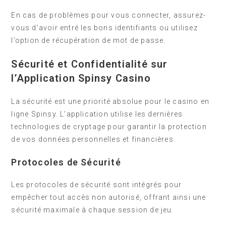
En cas de problèmes pour vous connecter, assurez-
vous d’avoir entré les bons identifiants ou utilisez
l’option de récupération de mot de passe.
Sécurité et Confidentialité sur
l’Application Spinsy Casino
La sécurité est une priorité absolue pour le casino en
ligne Spinsy. L’application utilise les dernières
technologies de cryptage pour garantir la protection
de vos données personnelles et financières.
Protocoles de Sécurité
Les protocoles de sécurité sont intégrés pour
empêcher tout accès non autorisé, offrant ainsi une
sécurité maximale à chaque session de jeu.