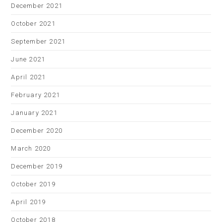
December 2021
October 2021
September 2021
June 2021
April 2021
February 2021
January 2021
December 2020
March 2020
December 2019
October 2019
April 2019
October 2018