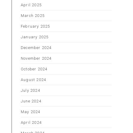
April 2025
March 2025
February 2025
January 2025
December 2024
November 2024
October 2024
August 2024
July 2024
June 2024
May 2024
April 2024