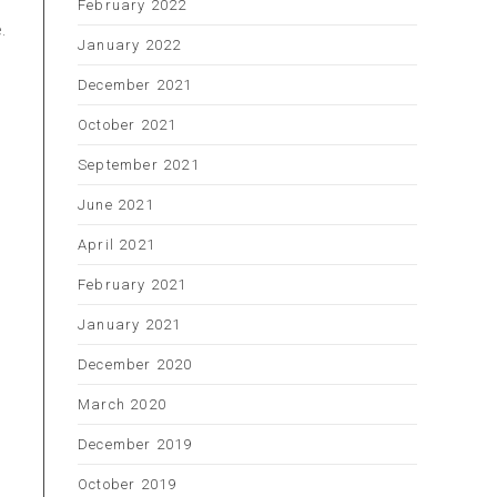
February 2022
.
January 2022
December 2021
October 2021
September 2021
June 2021
April 2021
February 2021
January 2021
December 2020
March 2020
December 2019
October 2019