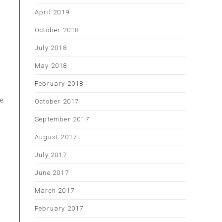
April 2019
October 2018
July 2018
May 2018
February 2018
re
October 2017
September 2017
August 2017
July 2017
June 2017
March 2017
February 2017