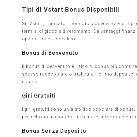
Tipi di Vstart Bonus Disponibili
Su Vstart, i giocatori possono accedere a vari tipi
termini di gioco e divertimento. Da vantaggi finanz
opzioni tra cui scegliere.
Bonus di Benvenuto
Il bonus di benvenuto è il tipo di bonus più comun
spesso raddoppiare o triplicare il primo deposito,
casinò.
Giri Gratuiti
I giri gratuiti sono un altro tipo popolare di bonus,
permettono ai giocatori di tentare la fortuna senza 
Bonus Senza Deposito