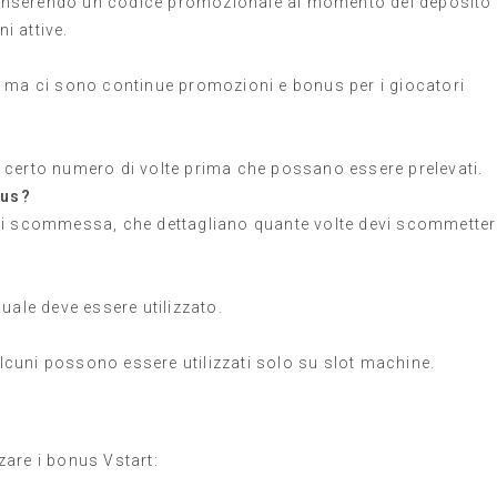
i inserendo un codice promozionale al momento del deposito
i attive.
i, ma ci sono continue promozioni e bonus per i giocatori
certo numero di volte prima che possano essere prelevati.
nus?
i di scommessa, che dettagliano quante volte devi scommette
quale deve essere utilizzato.
lcuni possono essere utilizzati solo su slot machine.
zzare i bonus Vstart: