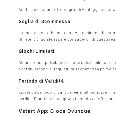
Anche se i bonus offrono grandi vantaggi, ci sono 
Soglia di Scommessa
I bonus di solito hanno una soglia minima di sco
ritirate. È cruciale essere consapevoli di questi re
Giochi Limitati
Alcuni bonus potrebbero essere utilizzabili solo su 
contribuiscono ai requisiti di scommessa prima di
Periodo di Validità
Esiste un periodo di validità per molti bonus, e il 
perdita. Pianifica il tuo gioco in modo da sfrutta
Vstart App: Gioca Ovunque