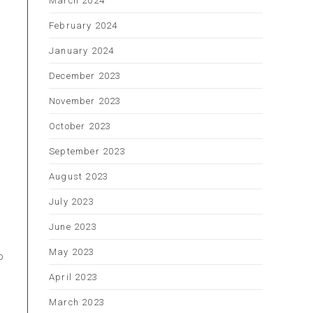
March 2024
February 2024
January 2024
December 2023
November 2023
October 2023
September 2023
August 2023
July 2023
June 2023
May 2023
o
April 2023
March 2023