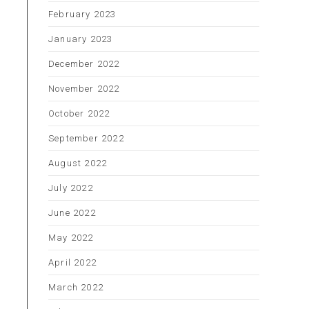
February 2023
January 2023
December 2022
November 2022
October 2022
September 2022
August 2022
July 2022
June 2022
May 2022
April 2022
March 2022