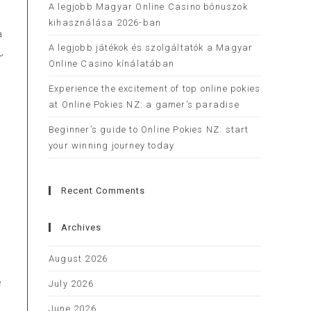
A legjobb Magyar Online Casino bónuszok
kihasználása 2026-ban
a
A legjobb játékok és szolgáltatók a Magyar
s
,
Online Casino kínálatában
Experience the excitement of top online pokies
at Online Pokies NZ: a gamer’s paradise
Beginner’s guide to Online Pokies NZ: start
your winning journey today
Recent Comments
Archives
August 2026
e
July 2026
June 2026