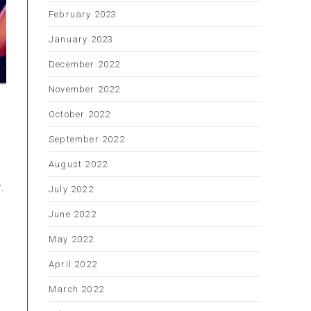
February 2023
January 2023
December 2022
November 2022
October 2022
September 2022
August 2022
.
July 2022
June 2022
May 2022
April 2022
March 2022