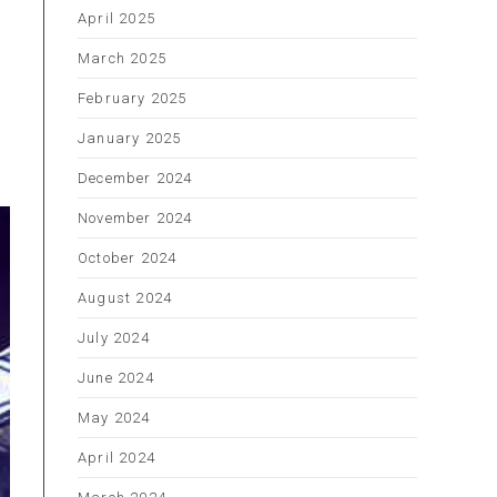
April 2025
March 2025
February 2025
January 2025
December 2024
November 2024
October 2024
August 2024
July 2024
June 2024
May 2024
April 2024