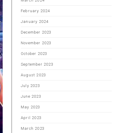
March 2024
February 2024
January 2024
December 2023
November 2023
October 2023
September 2023
August 2023
July 2023
June 2023
May 2023
April 2023
March 2023