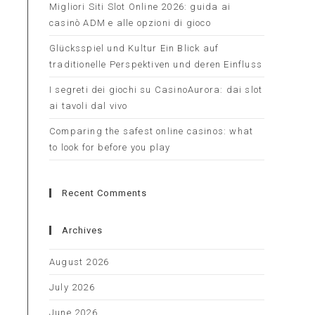
Migliori Siti Slot Online 2026: guida ai
casinò ADM e alle opzioni di gioco
Glücksspiel und Kultur Ein Blick auf
traditionelle Perspektiven und deren Einfluss
I segreti dei giochi su CasinoAurora: dai slot
ai tavoli dal vivo
Comparing the safest online casinos: what
to look for before you play
Recent Comments
Archives
August 2026
July 2026
June 2026