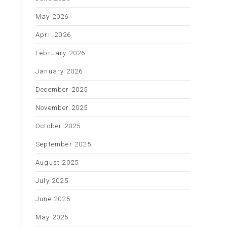
May 2026
April 2026
February 2026
January 2026
December 2025
November 2025
October 2025
September 2025
e
August 2025
July 2025
June 2025
May 2025