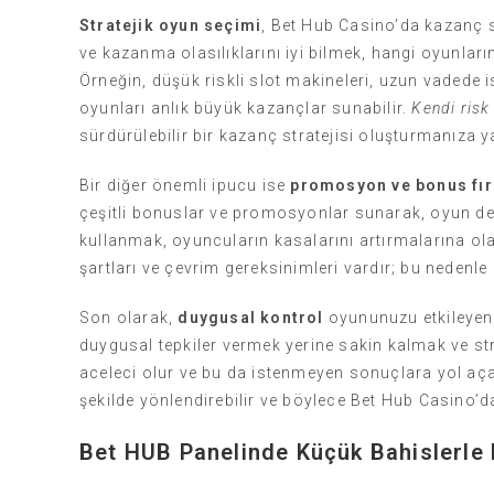
Stratejik oyun seçimi
, Bet Hub Casino’da kazanç s
ve kazanma olasılıklarını iyi bilmek, hangi oyunlar
Örneğin, düşük riskli slot makineleri, uzun vadede i
oyunları anlık büyük kazançlar sunabilir.
Kendi risk
sürdürülebilir bir kazanç stratejisi oluşturmanıza y
Bir diğer önemli ipucu ise
promosyon ve bonus fır
çeşitli bonuslar ve promosyonlar sunarak, oyun dene
kullanmak, oyuncuların kasalarını artırmalarına ola
şartları ve çevrim gereksinimleri vardır; bu nedenle
Son olarak,
duygusal kontrol
oyununuzu etkileyen
duygusal tepkiler vermek yerine sakin kalmak ve str
aceleci olur ve bu da istenmeyen sonuçlara yol aça
şekilde yönlendirebilir ve böylece Bet Hub Casino’da
Bet HUB Panelinde Küçük Bahislerl