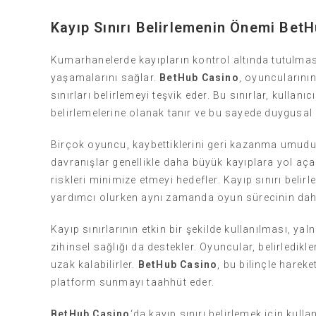
Kayıp Sınırı Belirlemenin Önemi Bet
Kumarhanelerde kayıpların kontrol altında tutulmas
yaşamalarını sağlar.
BetHub Casino
, oyuncularını
sınırları belirlemeyi teşvik eder. Bu sınırlar, kulla
belirlemelerine olanak tanır ve bu sayede duygusal
Birçok oyuncu, kaybettiklerini geri kazanma umudu
davranışlar genellikle daha büyük kayıplara yol aça
riskleri minimize etmeyi hedefler. Kayıp sınırı belir
yardımcı olurken aynı zamanda oyun sürecinin daha 
Kayıp sınırlarının etkin bir şekilde kullanılması, 
zihinsel sağlığı da destekler. Oyuncular, belirledikl
uzak kalabilirler.
BetHub Casino
, bu bilinçle harek
platform sunmayı taahhüt eder.
BetHub Casino
‘da kayıp sınırı belirlemek için ku