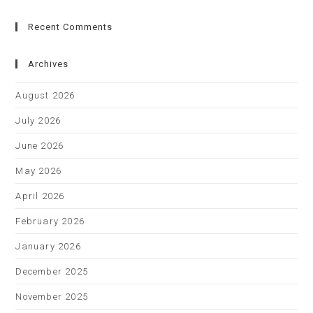
Recent Comments
Archives
August 2026
July 2026
June 2026
May 2026
April 2026
February 2026
January 2026
December 2025
November 2025