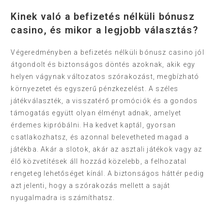
Kinek való a befizetés nélküli bónusz
casino, és mikor a legjobb választás?
Végeredményben a befizetés nélküli bónusz casino jól
átgondolt és biztonságos döntés azoknak, akik egy
helyen vágynak változatos szórakozást, megbízható
környezetet és egyszerű pénzkezelést. A széles
játékválaszték, a visszatérő promóciók és a gondos
támogatás együtt olyan élményt adnak, amelyet
érdemes kipróbálni. Ha kedvet kaptál, gyorsan
csatlakozhatsz, és azonnal belevetheted magad a
játékba. Akár a slotok, akár az asztali játékok vagy az
élő közvetítések áll hozzád közelebb, a felhozatal
rengeteg lehetőséget kínál. A biztonságos háttér pedig
azt jelenti, hogy a szórakozás mellett a saját
nyugalmadra is számíthatsz.