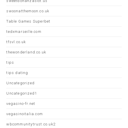
sweetbonanzaslot.us
swoonatthemoon.co.uk
Table Games Superbet
tedxmarseille.com
tfsvl.co.uk
thewonderland.co.uk
tips
tips dating
Uncategorized
Uncategorized1
vegasino-fr.net
vegasinoitalia.com
wbcommunitytrust.co.uk2