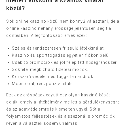
mellett voksolni a számos kínálat
közül?
Sok online kaszinó közül nem könnyű választani, de a
online kaszinó néhány erőssége jelentősen segít a
döntésben. A legfontosabb érvek ezek:
Széles és rendszeresen frissülő játékkínálat.
Kaszinó és sportfogadás egyetlen fiókon belül.
Csábító promóciók és jól felépített hűségrendszer.
Sokféle, megbízható fizetési módok.
Korszerű védelem és független auditok.
Mobilbarát, reszponzív felület.
Ezek az erősségek együtt egy olyan kaszinó képét
adják, amely a játékélmény mellett a gördülékenységre
és az adatvédelemre is kiemelten ügyel. Sőt a
folyamatos fejlesztések és a szezonális promóciók
révén a választék sosem unalmas.