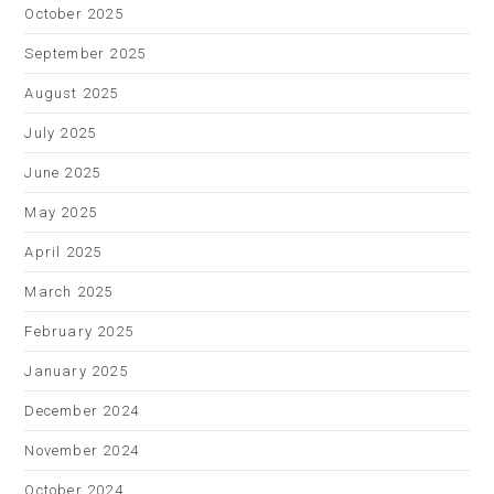
October 2025
September 2025
August 2025
July 2025
June 2025
May 2025
April 2025
March 2025
February 2025
January 2025
December 2024
November 2024
October 2024