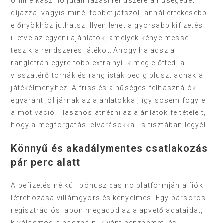
online kaszinó jutalmazási rendszere a hűségedet
díjazza, vagyis minél többet játszol, annál értékesebb
előnyökhöz juthatsz. Ilyen lehet a gyorsabb kifizetés
illetve az egyéni ajánlatok, amelyek kényelmessé
teszik a rendszeres játékot. Ahogy haladsz a
ranglétrán egyre több extra nyílik meg előtted, a
visszatérő tornák és ranglisták pedig pluszt adnak a
játékélményhez. A friss és a hűséges felhasználók
egyaránt jól járnak az ajánlatokkal, így sosem fogy el
a motiváció. Hasznos átnézni az ajánlatok feltételeit,
hogy a megforgatási elvárásokkal is tisztában legyél.
Könnyű és akadálymentes csatlakozás
pár perc alatt
A befizetés nélküli bónusz casino platformján a fiók
létrehozása villámgyors és kényelmes. Egy pársoros
regisztrációs lapon megadod az alapvető adataidat,
kiválasztod a használni kívánt pénznemet, és