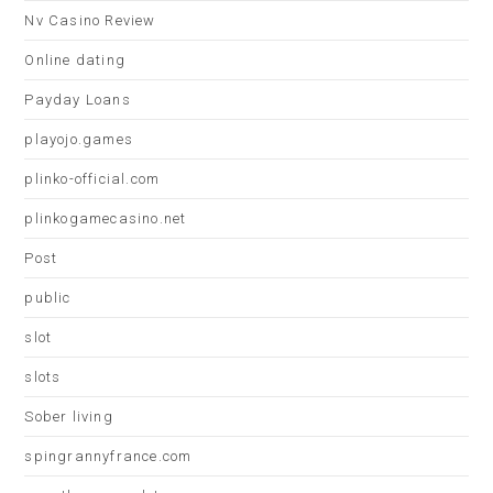
Nv Casino Review
Online dating
Payday Loans
playojo.games
plinko-official.com
plinkogamecasino.net
Post
public
slot
slots
Sober living
spingrannyfrance.com