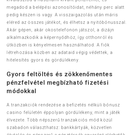
megadod a belépési azonosítóidat, néhány perc alatt
pedig készen is vagy. A visszaigazolás után máris
eléred az összes játékot, és élhetsz a nyitóbónusszal.
Akár gépen, akár okostelefonon játszol, a dizájn
alkalmazkodik a képernyődhöz, így otthonról és
útközben is kényelmesen használhatod. A fiók
létrehozása közben az adataid végig védettek, a
hitelesítés gyors és gördülékeny.
Gyors feltöltés és zökkenőmentes
pénzfelvétel megbízható fizetési
módokkal
A tranzakciók rendezése a befizetés nélküli bónusz
casino felületén éppolyan gördülékeny, mint a játék
élvezete. Több népszerű tranzakciós mód közül
szabadon választhatsz: bankkártyák, közvetlen