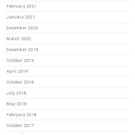
February 2021
January 2021
December 2020
March 2020
December 2019
October 2019
April 2019
October 2018
July 2018
May 2018
February 2018
October 2017