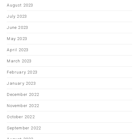
August 2023
July 2023
June 2023
May 2023
April 2023
March 2023
February 2023
January 2023
December 2022
November 2022
October 2022
September 2022