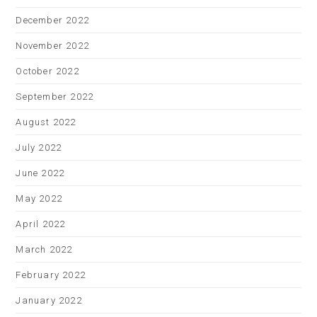
December 2022
November 2022
October 2022
September 2022
August 2022
July 2022
June 2022
May 2022
April 2022
March 2022
February 2022
January 2022