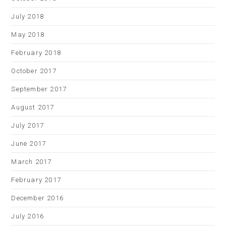
July 2018
May 2018
February 2018
October 2017
September 2017
August 2017
July 2017
June 2017
March 2017
February 2017
December 2016
July 2016