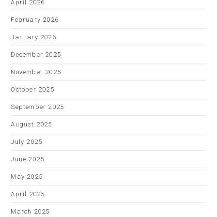
April 2026
February 2026
January 2026
December 2025
November 2025
October 2025
September 2025
August 2025
July 2025
June 2025
May 2025
April 2025
March 2025