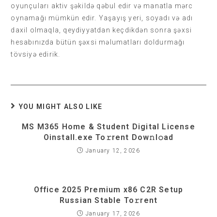
oyunçuları aktiv şəkildə qəbul edir və manatla mərc
oynamağı mümkün edir. Yaşayış yeri, soyadı və adı
daxil olmaqla, qeydiyyatdan keçdikdən sonra şəxsi
hesabınızda bütün şəxsi məlumatları doldurmağı
tövsiyə edirik.
YOU MIGHT ALSO LIKE
MS M365 Home & Student Digital License
Oinstall.exe To𝚛rent Dow𝚗l𝚘ad
January 12, 2026
Office 2025 Premium x86 C2R Setup
Russian Stable To𝚛rent
January 17, 2026