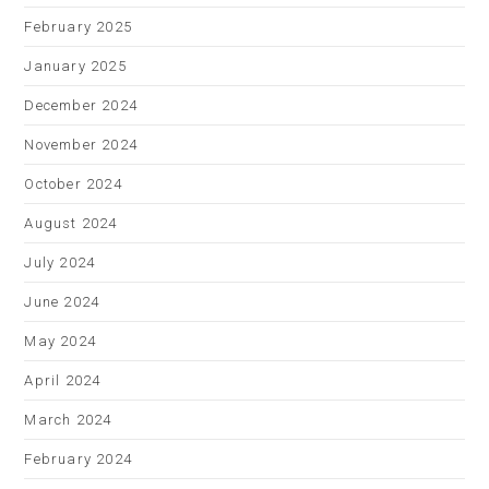
February 2025
January 2025
December 2024
November 2024
October 2024
August 2024
July 2024
June 2024
May 2024
April 2024
March 2024
February 2024