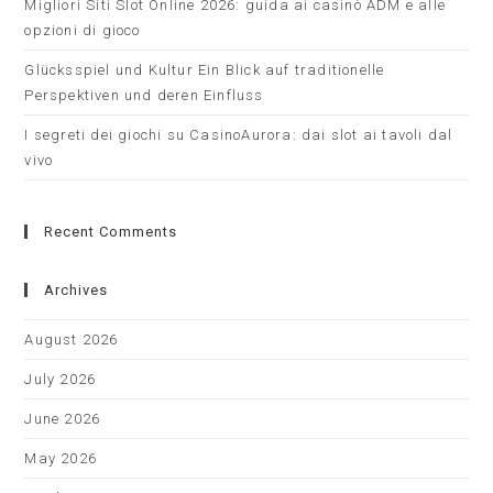
Migliori Siti Slot Online 2026: guida ai casinò ADM e alle
opzioni di gioco
Glücksspiel und Kultur Ein Blick auf traditionelle
Perspektiven und deren Einfluss
I segreti dei giochi su CasinoAurora: dai slot ai tavoli dal
vivo
Recent Comments
Archives
August 2026
July 2026
June 2026
May 2026