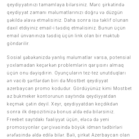
qeydiyyatınızı tamamlaya bilərsiniz. Mərc şirkətində
qeydiyyat zamanı məlumatlarınızı doğru və düzgün
şəkildə əlavə etməlisiniz. Daha sonra isə təklif olunan
daxil etdiyiniz email-i təsdiq etməlisiniz. Bunun üçün
email ünvanınıza təsdiq üçün link olan bir məktub
göndərilir.
Sosial şəbəkənizdə yanlış məlumatlar varsa, potensial
yoxlamadan keçərkən problemlərin qarşısını almaq
üçün onu dəyişdirin. Oyunçuların tez-tez unutduqları
ən vacib şərtlərdən biri də Mostbet qeydiyyat
azerbaycan promo kodudur. Gördüyünüz kimi Mostbet
az bukmeker kontorunun saytında qeydiyyatdan
keçmək çətin deyil. Xeyr, qeydiyyatdan keçdikdən
sonra ilk depozitinizə bonus əldə edə bilərsiniz.
Freebet saytdakı fəaliyyət üçün, eləcə də yeni
promosyonlar çərçivəsində böyük idman tədbirləri
ərəfəsində əldə edilə bilər. Bəli, şirkət Azerbaycan olan