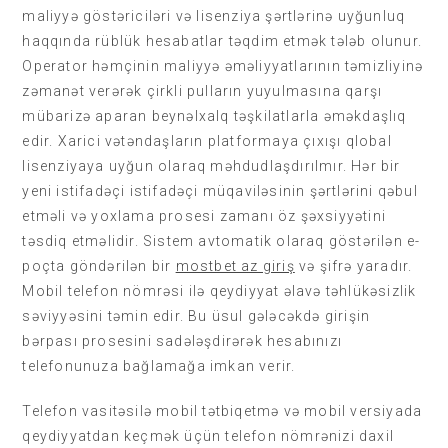
maliyyə göstəriciləri və lisenziya şərtlərinə uyğunluq
haqqında rüblük hesabatlar təqdim etmək tələb olunur.
Operator həmçinin maliyyə əməliyyatlarının təmizliyinə
zəmanət verərək çirkli pulların yuyulmasına qarşı
mübarizə aparan beynəlxalq təşkilatlarla əməkdaşlıq
edir. Xarici vətəndaşların platformaya çıxışı qlobal
lisenziyaya uyğun olaraq məhdudlaşdırılmır. Hər bir
yeni istifadəçi istifadəçi müqaviləsinin şərtlərini qəbul
etməli və yoxlama prosesi zamanı öz şəxsiyyətini
təsdiq etməlidir. Sistem avtomatik olaraq göstərilən e-
poçta göndərilən bir
mostbet az giriş
və şifrə yaradır.
Mobil telefon nömrəsi ilə qeydiyyat əlavə təhlükəsizlik
səviyyəsini təmin edir. Bu üsul gələcəkdə girişin
bərpası prosesini sadələşdirərək hesabınızı
telefonunuza bağlamağa imkan verir.
Telefon vasitəsilə mobil tətbiqetmə və mobil versiyada
qeydiyyatdan keçmək üçün telefon nömrənizi daxil