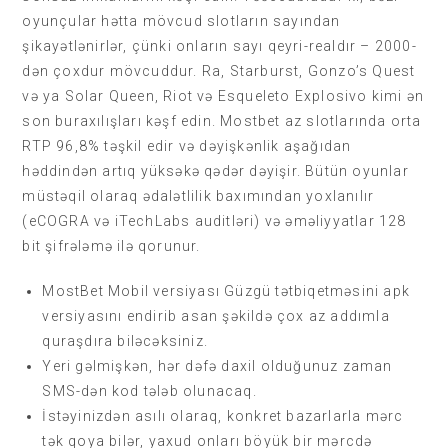
oyunçular hətta mövcud slotların sayından
şikayətlənirlər, çünki onların sayı qeyri-realdır – 2000-
dən çoxdur mövcuddur. Ra, Starburst, Gonzo’s Quest
və ya Solar Queen, Riot və Esqueleto Explosivo kimi ən
son buraxılışları kəşf edin. Mostbet az slotlarında orta
RTP 96,8% təşkil edir və dəyişkənlik aşağıdan
həddindən artıq yüksəkə qədər dəyişir. Bütün oyunlar
müstəqil olaraq ədalətlilik baxımından yoxlanılır
(eCOGRA və iTechLabs auditləri) və əməliyyatlar 128
bit şifrələmə ilə qorunur.
MostBet Mobil versiyası Güzgü tətbiqetməsini apk
versiyasını endirib asan şəkildə çox az addımla
quraşdıra biləcəksiniz.
Yeri gəlmişkən, hər dəfə daxil olduğunuz zaman
SMS-dən kod tələb olunacaq.
İstəyinizdən asılı olaraq, konkret bazarlarla mərc
tək qoya bilər, yaxud onları böyük bir mərcdə