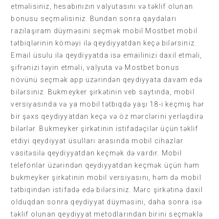
etməlisiniz, hesabınızın valyutasını və təklif olunan
bonusu seçməlisiniz. Bundan sonra qaydaları
razılaşıram düyməsini seçmək mobil Mostbet mobil
tətbiqlərinin köməyi ilə qeydiyyatdan keçə bilərsiniz.
Email üsulu ilə qeydiyyatda isə emailinizi daxil etməli,
şifrənizi təyin etməli, valyuta və Mostbet bonus
növünü seçmək app üzərindən qeydiyyata davam edə
bilərsiniz. Bukmeyker şirkətinin veb saytında, mobil
versiyasında və ya mobil tətbiqdə yaşı 18-i keçmiş hər
bir şəxs qeydiyyatdan keçə və öz mərclərini yerləşdirə
bilərlər. Bukmeyker şirkətinin istifadəçilər üçün təklif
etdiyi qeydiyyat üsulları arasında mobil cihazlar
vasitəsilə qeydiyyatdan keçmək də vardır. Mobil
telefonlar üzərindən qeydiyyatdan keçmək üçün həm
bukmeyker şirkətinin mobil versiyasını, həm də mobil
tətbiqindən istifadə edə bilərsiniz. Mərc şirkətinə daxil
olduqdan sonra qeydiyyat düyməsini, daha sonra isə
təklif olunan qeydiyyat metodlarından birini seçməklə