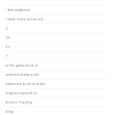
! Без рубрики
1xbet-india-online.in3
2
25
32
7
a16z generative ai
adonnasbakery.net
betonred-australia.net
bigbasssplash.cc
Bitcoin Trading
blog