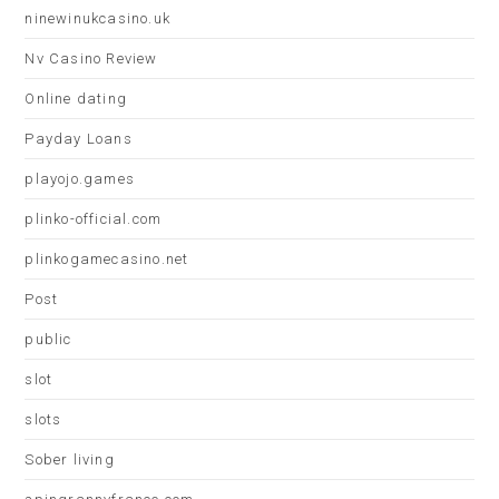
ninewinukcasino.uk
Nv Casino Review
Online dating
Payday Loans
playojo.games
plinko-official.com
plinkogamecasino.net
Post
public
slot
slots
Sober living