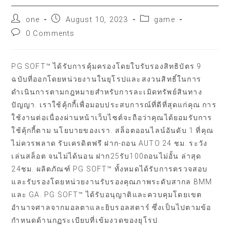
one
August 10, 2023
game
0 Comments
PG SOFT™ ได้รับการคุ้มครองโดยใบรับรองสิทธิบัตร 9
ฉบับที่ออกโดยหน่วยงานในยุโรปและสงวนสิทธิ์ในการ
ดำเนินการตามกฎหมายสำหรับการละเมิดทรัพย์สินทาง
ปัญญา. เราใช้คุ้กกี้เพื่อมอบประสบการณ์ที่ดีที่สุดแก่คุณ การ
ใช้งานต่อเนื่องผ่านหน้าเว็บไซต์จะถือว่าคุณได้ยอมรับการ
ใช้คุ้กกี้ตาม นโยบายของเรา. สล็อตออนไลน์อันดับ 1 ที่คุณ
ไม่ควรพลาด รับเครดิตฟรี ฝาก-ถอน AUTO 24 ชม. ระวัง
เล่นสล็อต จนไม่ได้นอน ฝาก25รับ100ถอนไม่อั้น ล่าสุด
24ชม. ผลิตภัณฑ์ PG SOFT™ ทั้งหมดได้รับการตรวจสอบ
และรับรองโดยหน่วยงานรับรองคุณภาพระดับสากล BMM
และ GA. PG SOFT™ ได้รับอนุญาติและควบคุมโดยเขต
อำนาจศาลจากมอลตาและยิบรอลสตาร์ ซึ่งเป็นไปตามข้อ
กำหนดด้านกฏระเบียบที่เข้มงวดของยุโรป.