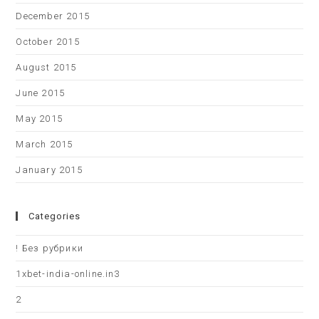
December 2015
October 2015
August 2015
June 2015
May 2015
March 2015
January 2015
Categories
! Без рубрики
1xbet-india-online.in3
2