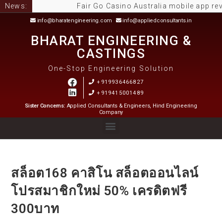
News:
Fair Go Casino Australia mobile app review
info@bharatengineering.com
info@appliedconsultants.in
BHARAT ENGINEERING &
CASTINGS
One-Stop Engineering Solution
+919936466827
+919415001489
Sister Concerns:
Applied Consultants & Engineers, Hind Engineering
Company
สล็อต168 คาสิโน สล็อตออนไลน์
โปรสมาชิกใหม่ 50% เครดิตฟรี
300บาท